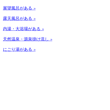
展望風呂がある »
露天風呂がある »
内湯・大浴場がある »
天然温泉・源泉掛け流し »
にごり湯がある »