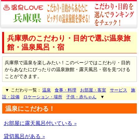
兵庫県のこだわり・目的で選ぶ温泉旅
館・温泉風呂・宿
兵庫県で温泉を楽しみたい！このページではこだわり・目的
からあなたにぴったりの温泉旅館・露天風呂・宿を見つける
ことができます。
▼ こだわり一覧：
温泉
食事・料理
お部屋・客室
サービス
施
設・設備
ロケーション・場所
子供・赤ちゃん
▼
温泉にこだわる！
お部屋に露天風呂付いている »
貸切風呂がある »