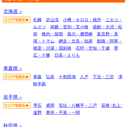
北海道 »
札幌
定山渓
小樽・キロロ・積丹
ニセコ・
ルスツ
洞爺・登別・苫小牧
函館・大沼・松
前
稚内・留萌
旭川・層雲峡
富良野・美
瑛・トマム
網走・北見・知床
釧路・阿寒・
根室・川湯・屈斜路
石狩・空知・千歳
帯
広・十勝
日高・えりも
青森県 »
青森
弘前
十和田湖
八戸
下北・三沢
津
軽半島
岩手県 »
雫石
盛岡
安比・八幡平・二戸
花巻･北上･
遠野
奥州・平泉・一関
秋田県 »