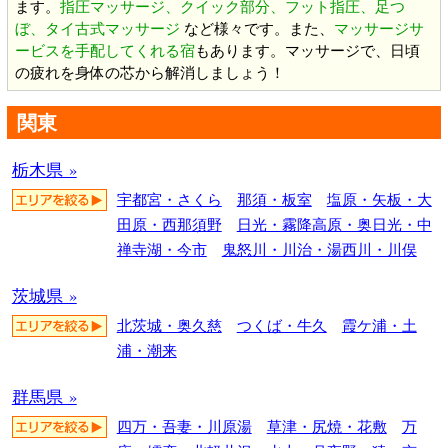
ます。
指圧マッサージ、クイック部分、フット指圧、足つ
ぼ、タイ古式マッサージ
など様々です。また、
マッサージサ
ービスを手配してくれる宿
もあります。マッサージで、日頃
の疲れを身体の芯から解消しましょう！
関東
栃木県 »
宇都宮・さくら
那須・板室
塩原・矢板・大
田原・西那須野
日光・霧降高原・奥日光・中
禅寺湖・今市
鬼怒川・川治・湯西川・川俣
茨城県 »
北茨城・奥久慈
つくば・牛久
霞ケ浦・土
浦・潮来
群馬県 »
四万・吾妻・川原湯
草津・尻焼・花敷
万