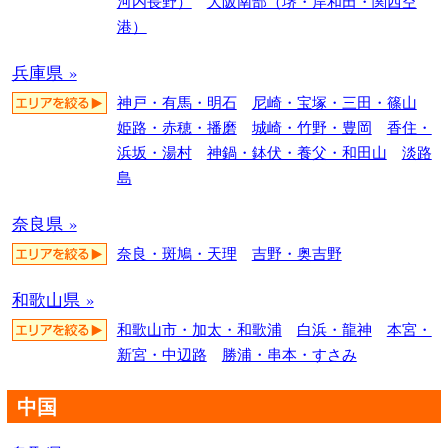
河内長野）
大阪南部（堺・岸和田・関西空
港）
兵庫県 »
神戸・有馬・明石
尼崎・宝塚・三田・篠山
姫路・赤穂・播磨
城崎・竹野・豊岡
香住・
浜坂・湯村
神鍋・鉢伏・養父・和田山
淡路
島
奈良県 »
奈良・斑鳩・天理
吉野・奥吉野
和歌山県 »
和歌山市・加太・和歌浦
白浜・龍神
本宮・
新宮・中辺路
勝浦・串本・すさみ
中国