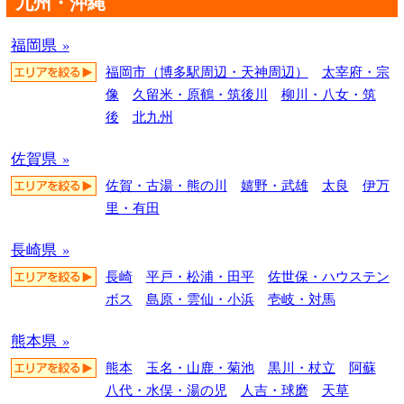
九州・沖縄
福岡県 »
福岡市（博多駅周辺・天神周辺）
太宰府・宗
像
久留米・原鶴・筑後川
柳川・八女・筑
後
北九州
佐賀県 »
佐賀・古湯・熊の川
嬉野・武雄
太良
伊万
里・有田
長崎県 »
長崎
平戸・松浦・田平
佐世保・ハウステン
ボス
島原・雲仙・小浜
壱岐・対馬
熊本県 »
熊本
玉名・山鹿・菊池
黒川・杖立
阿蘇
八代・水俣・湯の児
人吉・球磨
天草