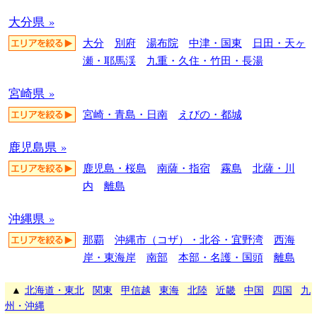
大分県 »
大分
別府
湯布院
中津・国東
日田・天ヶ
瀬・耶馬渓
九重・久住・竹田・長湯
宮崎県 »
宮崎・青島・日南
えびの・都城
鹿児島県 »
鹿児島・桜島
南薩・指宿
霧島
北薩・川
内
離島
沖縄県 »
那覇
沖縄市（コザ）・北谷・宜野湾
西海
岸・東海岸
南部
本部・名護・国頭
離島
▲
北海道・東北
関東
甲信越
東海
北陸
近畿
中国
四国
九
州・沖縄