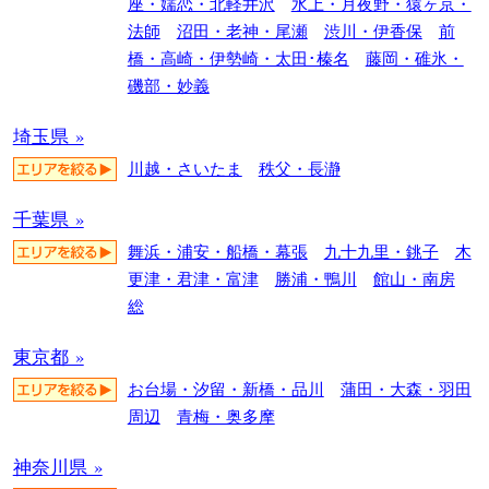
座・嬬恋・北軽井沢
水上・月夜野・猿ヶ京・
法師
沼田・老神・尾瀬
渋川・伊香保
前
橋・高崎・伊勢崎・太田･榛名
藤岡・碓氷・
磯部・妙義
埼玉県 »
川越・さいたま
秩父・長瀞
千葉県 »
舞浜・浦安・船橋・幕張
九十九里・銚子
木
更津・君津・富津
勝浦・鴨川
館山・南房
総
東京都 »
お台場・汐留・新橋・品川
蒲田・大森・羽田
周辺
青梅・奥多摩
神奈川県 »