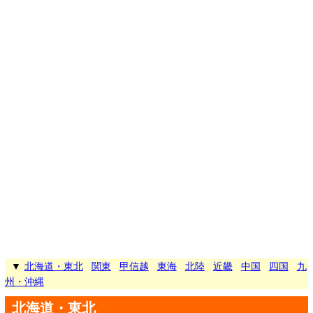
▼
北海道・東北
関東
甲信越
東海
北陸
近畿
中国
四国
九
州・沖縄
北海道・東北