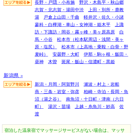
長野・戸隠・小布施
野沢・木島平・秋山郷
志賀・北志賀・湯田中渋
上田・別所・鹿教
湯
戸倉上山田・千曲
軽井沢・佐久・小諸
蓼科・白樺湖・車山・女神湖・姫木平
上諏
訪・下諏訪・岡谷・霧ヶ峰・美ヶ原高原
白
馬・小谷
松本市（松本駅周辺・浅間・美ヶ
原・塩尻）
松本市（上高地・乗鞍・白骨・野
麦峠）
安曇野・大町
伊那・駒ヶ根・飯田・
昼神
木曽
斑尾・飯山・信濃町・黒姫
新潟県 »
新潟・月岡・阿賀野川
瀬波・村上・岩船
燕・三条・岩室・弥彦
柏崎・寺泊・長岡・魚
沼（湯之谷）
南魚沼・十日町・津南（六日
町）
湯沢・苗場
上越・糸魚川・妙高
佐
渡
宿泊した温泉宿でマッサージサービスがない場合は、マッサ