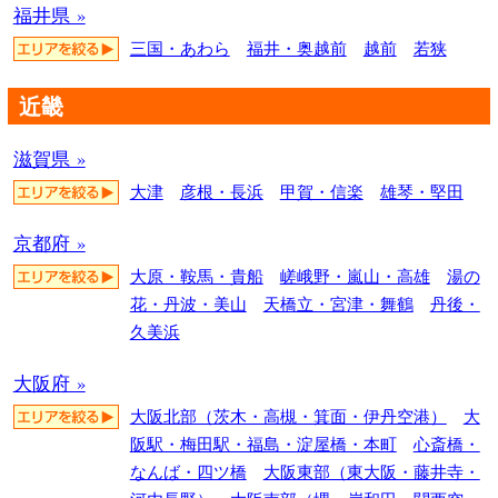
福井県 »
三国・あわら
福井・奥越前
越前
若狭
近畿
滋賀県 »
大津
彦根・長浜
甲賀・信楽
雄琴・堅田
京都府 »
大原・鞍馬・貴船
嵯峨野・嵐山・高雄
湯の
花・丹波・美山
天橋立・宮津・舞鶴
丹後・
久美浜
大阪府 »
大阪北部（茨木・高槻・箕面・伊丹空港）
大
阪駅・梅田駅・福島・淀屋橋・本町
心斎橋・
なんば・四ツ橋
大阪東部（東大阪・藤井寺・