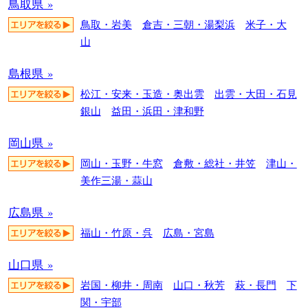
鳥取県 »
鳥取・岩美
倉吉・三朝・湯梨浜
米子・大
山
島根県 »
松江・安来・玉造・奥出雲
出雲・大田・石見
銀山
益田・浜田・津和野
岡山県 »
岡山・玉野・牛窓
倉敷・総社・井笠
津山・
美作三湯・蒜山
広島県 »
福山・竹原・呉
広島・宮島
山口県 »
岩国・柳井・周南
山口・秋芳
萩・長門
下
関・宇部