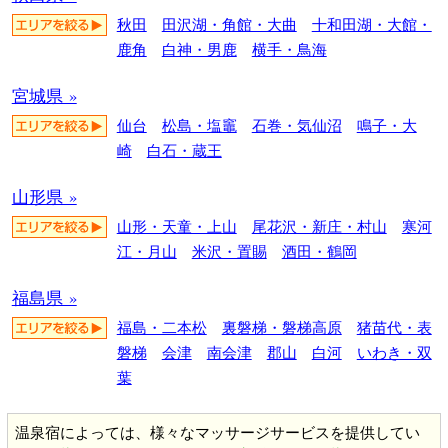
秋田
田沢湖・角館・大曲
十和田湖・大館・
鹿角
白神・男鹿
横手・鳥海
宮城県 »
仙台
松島・塩竈
石巻・気仙沼
鳴子・大
崎
白石・蔵王
山形県 »
山形・天童・上山
尾花沢・新庄・村山
寒河
江・月山
米沢・置賜
酒田・鶴岡
福島県 »
福島・二本松
裏磐梯・磐梯高原
猪苗代・表
磐梯
会津
南会津
郡山
白河
いわき・双
葉
温泉宿によっては、様々なマッサージサービスを提供してい