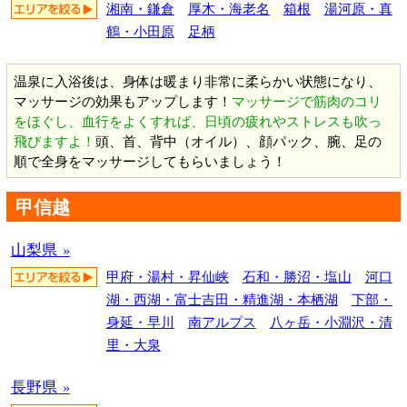
湘南・鎌倉
厚木・海老名
箱根
湯河原・真
鶴・小田原
足柄
温泉に入浴後は、身体は暖まり非常に柔らかい状態になり、
マッサージの効果もアップします！
マッサージで筋肉のコリ
をほぐし、血行をよくすれば、日頃の疲れやストレスも吹っ
飛びますよ！
頭、首、背中（オイル）、顔パック、腕、足の
順で全身をマッサージしてもらいましょう！
甲信越
山梨県 »
甲府・湯村・昇仙峡
石和・勝沼・塩山
河口
湖・西湖・富士吉田・精進湖・本栖湖
下部・
身延・早川
南アルプス
八ヶ岳・小淵沢・清
里・大泉
長野県 »