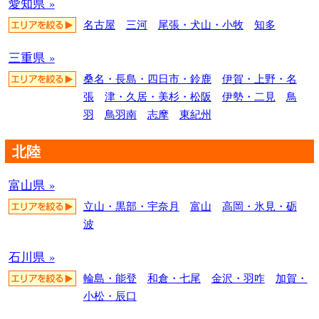
愛知県 »
名古屋
三河
尾張・犬山・小牧
知多
三重県 »
桑名・長島・四日市・鈴鹿
伊賀・上野・名
張
津・久居・美杉・松阪
伊勢・二見
鳥
羽
鳥羽南
志摩
東紀州
北陸
富山県 »
立山・黒部・宇奈月
富山
高岡・氷見・砺
波
石川県 »
輪島・能登
和倉・七尾
金沢・羽咋
加賀・
小松・辰口