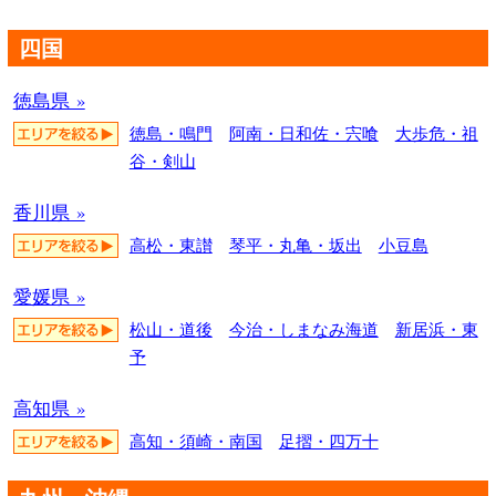
四国
徳島県 »
徳島・鳴門
阿南・日和佐・宍喰
大歩危・祖
谷・剣山
香川県 »
高松・東讃
琴平・丸亀・坂出
小豆島
愛媛県 »
松山・道後
今治・しまなみ海道
新居浜・東
予
高知県 »
高知・須崎・南国
足摺・四万十