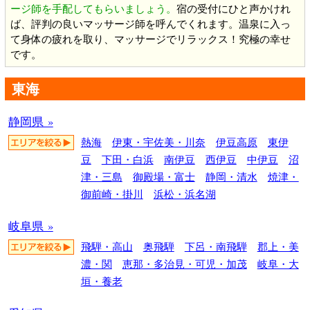
ージ師を手配してもらいましょう。
宿の受付にひと声かけれ
ば、評判の良いマッサージ師を呼んでくれます。温泉に入っ
て身体の疲れを取り、マッサージでリラックス！究極の幸せ
です。
東海
静岡県 »
熱海
伊東・宇佐美・川奈
伊豆高原
東伊
豆
下田・白浜
南伊豆
西伊豆
中伊豆
沼
津・三島
御殿場・富士
静岡・清水
焼津・
御前崎・掛川
浜松・浜名湖
岐阜県 »
飛騨・高山
奥飛騨
下呂・南飛騨
郡上・美
濃・関
恵那・多治見・可児・加茂
岐阜・大
垣・養老