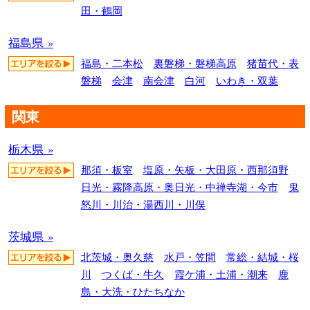
田・鶴岡
福島県 »
福島・二本松
裏磐梯・磐梯高原
猪苗代・表
磐梯
会津
南会津
白河
いわき・双葉
関東
栃木県 »
那須・板室
塩原・矢板・大田原・西那須野
日光・霧降高原・奥日光・中禅寺湖・今市
鬼
怒川・川治・湯西川・川俣
茨城県 »
北茨城・奥久慈
水戸・笠間
常総・結城・桜
川
つくば・牛久
霞ケ浦・土浦・潮来
鹿
島・大洗・ひたちなか