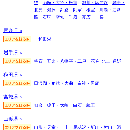
牧
函館・大沼・松前
旭川・層雲峡
網走・
北見・知床
釧路・阿寒・根室・川湯・屈斜
路
石狩・空知・千歳
帯広・十勝
青森県 »
十和田湖
岩手県 »
雫石
安比・八幡平・二戸
花巻･北上･遠野
秋田県 »
田沢湖・角館・大曲
白神・男鹿
宮城県 »
仙台
鳴子・大崎
白石・蔵王
山形県 »
山形・天童・上山
尾花沢・新庄・村山
酒