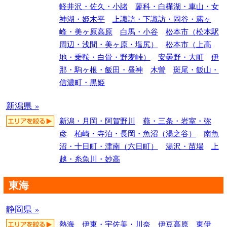
軽井沢・佐久・小諸
蓼科・白樺湖・車山・女
神湖・姫木平
上諏訪・下諏訪・岡谷・霧ヶ
峰・美ヶ原高原
白馬・小谷
松本市（松本駅
周辺・浅間・美ヶ原・塩尻）
松本市（上高
地・乗鞍・白骨・野麦峠）
安曇野・大町
伊
那・駒ヶ根・飯田・昼神
木曽
斑尾・飯山・
信濃町・黒姫
新潟県 »
新潟・月岡・阿賀野川
燕・三条・岩室・弥
彦
柏崎・寺泊・長岡・魚沼（湯之谷）
南魚
沼・十日町・津南（六日町）
湯沢・苗場
上
越・糸魚川・妙高
東海
静岡県 »
熱海
伊東・宇佐美・川奈
伊豆高原
東伊