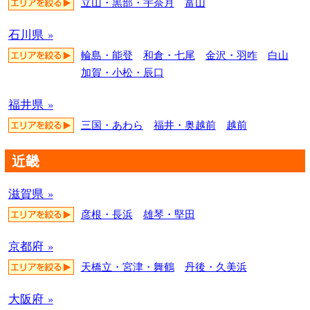
立山・黒部・宇奈月
富山
石川県 »
輪島・能登
和倉・七尾
金沢・羽咋
白山
加賀・小松・辰口
福井県 »
三国・あわら
福井・奥越前
越前
近畿
滋賀県 »
彦根・長浜
雄琴・堅田
京都府 »
天橋立・宮津・舞鶴
丹後・久美浜
大阪府 »