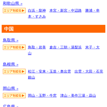
和歌山県 »
白浜・龍神
本宮・新宮・中辺路
勝浦・串
本・すさみ
中国
鳥取県 »
鳥取・岩美
倉吉・三朝・湯梨浜
米子・大
山
島根県 »
松江・安来・玉造・奥出雲
出雲・大田・石見
銀山
岡山県 »
岡山・玉野・牛窓
津山・美作三湯・蒜山
広島県 »