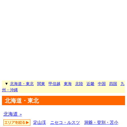
▼
北海道・東北
関東
甲信越
東海
北陸
近畿
中国
四国
九
州・沖縄
北海道・東北
北海道 »
定山渓
ニセコ・ルスツ
洞爺・登別・苫小