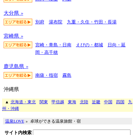
大分県 »
別府
湯布院
九重・久住・竹田・長湯
宮崎県 »
宮崎・青島・日南
えびの・都城
日向・延
岡・高千穂
鹿児島県 »
南薩・指宿
霧島
沖縄県
▲
北海道・東北
関東
甲信越
東海
北陸
近畿
中国
四国
九
州・沖縄
温泉LOVE
»
卓球ができる温泉旅館・宿
サイト内検索