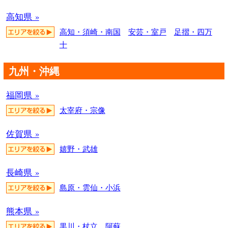
高知県 »
高知・須崎・南国
安芸・室戸
足摺・四万
十
九州・沖縄
福岡県 »
太宰府・宗像
佐賀県 »
嬉野・武雄
長崎県 »
島原・雲仙・小浜
熊本県 »
黒川・杖立
阿蘇