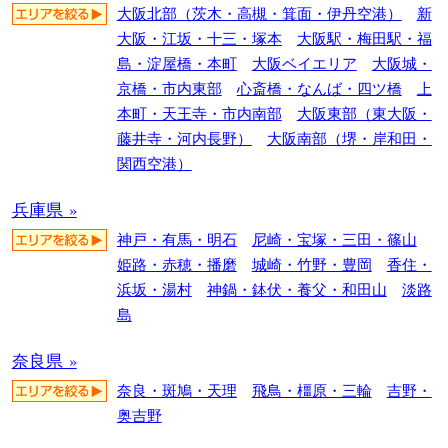
大阪北部（茨木・高槻・箕面・伊丹空港）
新
大阪・江坂・十三・塚本
大阪駅・梅田駅・福
島・淀屋橋・本町
大阪ベイエリア
大阪城・
京橋・市内東部
心斎橋・なんば・四ツ橋
上
本町・天王寺・市内南部
大阪東部（東大阪・
藤井寺・河内長野）
大阪南部（堺・岸和田・
関西空港）
兵庫県 »
神戸・有馬・明石
尼崎・宝塚・三田・篠山
姫路・赤穂・播磨
城崎・竹野・豊岡
香住・
浜坂・湯村
神鍋・鉢伏・養父・和田山
淡路
島
奈良県 »
奈良・斑鳩・天理
飛鳥・橿原・三輪
吉野・
奥吉野