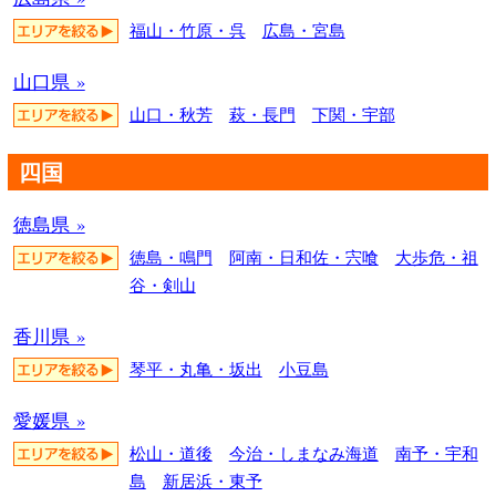
福山・竹原・呉
広島・宮島
山口県 »
山口・秋芳
萩・長門
下関・宇部
四国
徳島県 »
徳島・鳴門
阿南・日和佐・宍喰
大歩危・祖
谷・剣山
香川県 »
琴平・丸亀・坂出
小豆島
愛媛県 »
松山・道後
今治・しまなみ海道
南予・宇和
島
新居浜・東予