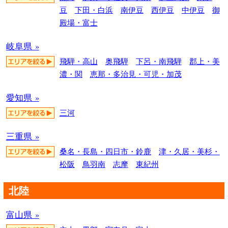
豆
下田・白浜
南伊豆
西伊豆
中伊豆
御
殿場・富士
岐阜県 »
飛騨・高山
奥飛騨
下呂・南飛騨
郡上・美
濃・関
恵那・多治見・可児・加茂
愛知県 »
三河
三重県 »
桑名・長島・四日市・鈴鹿
津・久居・美杉・
松阪
鳥羽南
志摩
東紀州
北陸
富山県 »