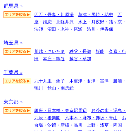
群馬県 »
四万・吾妻・川原湯
草津・尻焼・花敷
万
座・嬬恋・北軽井沢
水上・月夜野・猿ヶ京・
法師
沼田・老神・尾瀬
渋川・伊香保
埼玉県 »
川越・さいたま
秩父・長瀞
飯能
久喜・行
田
本庄・熊谷
越谷・草加
千葉県 »
九十九里・銚子
木更津・君津・富津
勝浦・
鴨川
館山・南房総
東京都 »
銀座・日本橋・東京駅周辺
お茶の水・湯島・
九段・後楽園
六本木・麻布・赤坂・青山
お
台場・汐留・新橋・品川
上野・浅草・両国