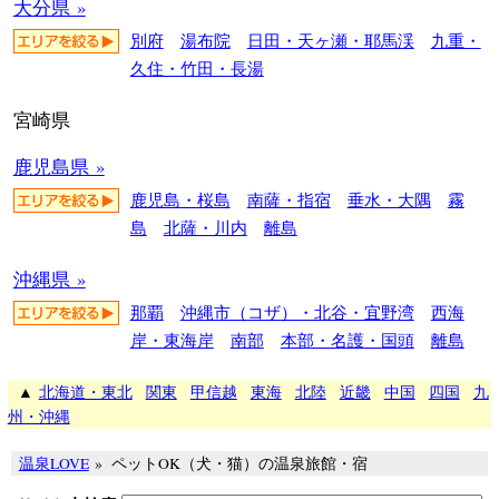
大分県 »
別府
湯布院
日田・天ヶ瀬・耶馬渓
九重・
久住・竹田・長湯
宮崎県
鹿児島県 »
鹿児島・桜島
南薩・指宿
垂水・大隅
霧
島
北薩・川内
離島
沖縄県 »
那覇
沖縄市（コザ）・北谷・宜野湾
西海
岸・東海岸
南部
本部・名護・国頭
離島
▲
北海道・東北
関東
甲信越
東海
北陸
近畿
中国
四国
九
州・沖縄
温泉LOVE
»
ペットOK（犬・猫）の温泉旅館・宿