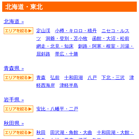
北海道・東北
北海道 »
定山渓
小樽・キロロ・積丹
ニセコ・ルス
ツ
洞爺・登別・苫小牧
函館・大沼・松前
網走・北見・知床
釧路・阿寒・根室・川湯・
屈斜路
帯広・十勝
青森県 »
青森
弘前
十和田湖
八戸
下北・三沢
津
軽西海岸
津軽半島
岩手県 »
安比・八幡平・二戸
秋田県 »
秋田
田沢湖・角館・大曲
十和田湖・大館・