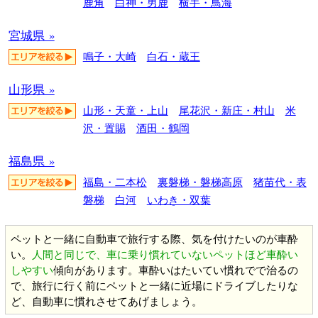
鹿角
白神・男鹿
横手・鳥海
宮城県 »
鳴子・大崎
白石・蔵王
山形県 »
山形・天童・上山
尾花沢・新庄・村山
米
沢・置賜
酒田・鶴岡
福島県 »
福島・二本松
裏磐梯・磐梯高原
猪苗代・表
磐梯
白河
いわき・双葉
ペットと一緒に自動車で旅行する際、気を付けたいのが車酔
い。
人間と同じで、車に乗り慣れていないペットほど車酔い
しやすい
傾向があります。車酔いはたいてい慣れでで治るの
で、旅行に行く前にペットと一緒に近場にドライブしたりな
ど、自動車に慣れさせてあげましょう。