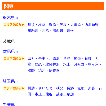
関東
栃木県 »
那須・板室
塩原・矢板・大田原・西那須野
鬼怒川・川治・湯西川・川俣
茨城県
群馬県 »
四万・吾妻・川原湯
草津・尻焼・花敷
万
座・嬬恋・北軽井沢
水上・月夜野・猿ヶ京・
法師
渋川・伊香保
埼玉県 »
川越・さいたま
秩父・長瀞
飯能
久喜・行
田
本庄・熊谷
越谷・草加
千葉県 »