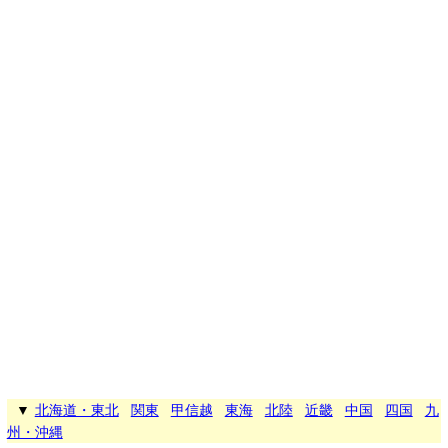
▼
北海道・東北
関東
甲信越
東海
北陸
近畿
中国
四国
九
州・沖縄