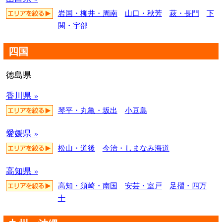
岩国・柳井・周南
山口・秋芳
萩・長門
下
関・宇部
四国
徳島県
香川県 »
琴平・丸亀・坂出
小豆島
愛媛県 »
松山・道後
今治・しまなみ海道
高知県 »
高知・須崎・南国
安芸・室戸
足摺・四万
十