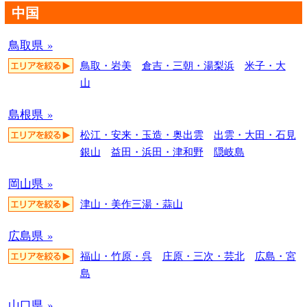
中国
鳥取県 »
鳥取・岩美
倉吉・三朝・湯梨浜
米子・大
山
島根県 »
松江・安来・玉造・奥出雲
出雲・大田・石見
銀山
益田・浜田・津和野
隠岐島
岡山県 »
津山・美作三湯・蒜山
広島県 »
福山・竹原・呉
庄原・三次・芸北
広島・宮
島
山口県 »