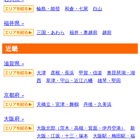
輪島・能登
和倉・七尾
白山
福井県 »
三国・あわら
福井・奥越前
越前
近畿
滋賀県 »
大津
彦根・長浜
甲賀・信楽
奥琵琶湖・湖
西
草津・守山・近江八幡
雄琴・堅田
京都府 »
天橋立・宮津・舞鶴
丹後・久美浜
大阪府 »
大阪北部（茨木・高槻・箕面・伊丹空港）
新
大阪・江坂・十三・塚本
大阪駅・梅田駅・福