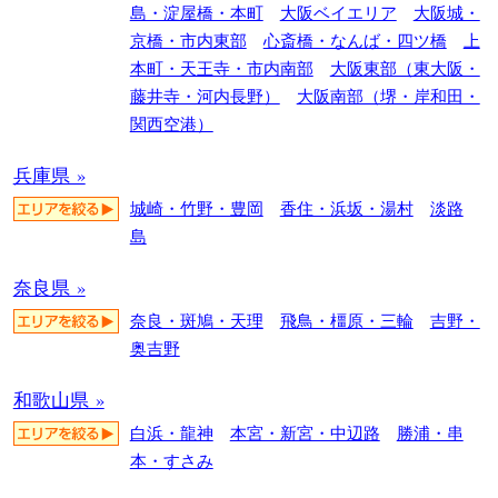
島・淀屋橋・本町
大阪ベイエリア
大阪城・
京橋・市内東部
心斎橋・なんば・四ツ橋
上
本町・天王寺・市内南部
大阪東部（東大阪・
藤井寺・河内長野）
大阪南部（堺・岸和田・
関西空港）
兵庫県 »
城崎・竹野・豊岡
香住・浜坂・湯村
淡路
島
奈良県 »
奈良・斑鳩・天理
飛鳥・橿原・三輪
吉野・
奥吉野
和歌山県 »
白浜・龍神
本宮・新宮・中辺路
勝浦・串
本・すさみ