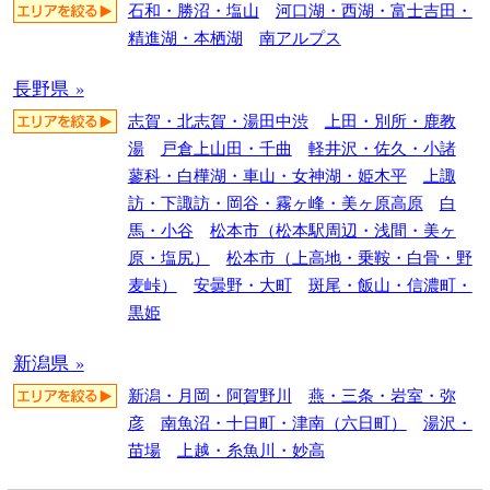
石和・勝沼・塩山
河口湖・西湖・富士吉田・
精進湖・本栖湖
南アルプス
長野県 »
志賀・北志賀・湯田中渋
上田・別所・鹿教
湯
戸倉上山田・千曲
軽井沢・佐久・小諸
蓼科・白樺湖・車山・女神湖・姫木平
上諏
訪・下諏訪・岡谷・霧ヶ峰・美ヶ原高原
白
馬・小谷
松本市（松本駅周辺・浅間・美ヶ
原・塩尻）
松本市（上高地・乗鞍・白骨・野
麦峠）
安曇野・大町
斑尾・飯山・信濃町・
黒姫
新潟県 »
新潟・月岡・阿賀野川
燕・三条・岩室・弥
彦
南魚沼・十日町・津南（六日町）
湯沢・
苗場
上越・糸魚川・妙高