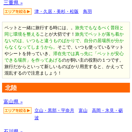
三重県 »
津・久居・美杉・松阪
鳥羽
ペットと一緒に旅行する時には、。
旅先でもなるべく普段と
同じ環境を整える
ことが大切です！
旅先でペットが落ち着か
ないのは、いつもと違うものばかりで、自分の居場所が分か
らなくなってしまうから。
そこで、いつも使っているマット
やシートを持っていき、
滞在先では真っ先に「ペットが安心
できる場所」を作ってあげる
のが飼い主の役割の１つです。
旅行だからといって新しいものばかり用意すると、かえって
混乱するので注意ましょう！
北陸
富山県 »
立山・黒部・宇奈月
富山
高岡・氷見・砺
波
石川県 »