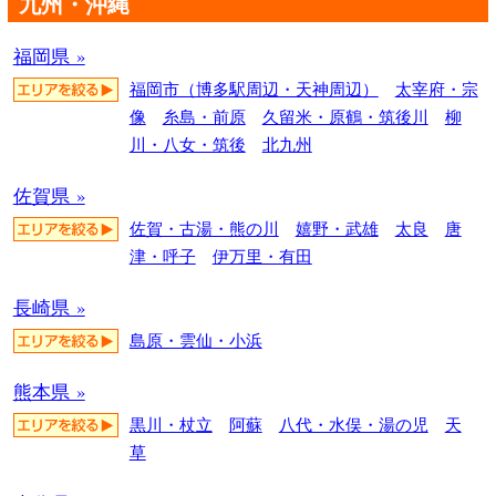
九州・沖縄
福岡県 »
福岡市（博多駅周辺・天神周辺）
太宰府・宗
像
糸島・前原
久留米・原鶴・筑後川
柳
川・八女・筑後
北九州
佐賀県 »
佐賀・古湯・熊の川
嬉野・武雄
太良
唐
津・呼子
伊万里・有田
長崎県 »
島原・雲仙・小浜
熊本県 »
黒川・杖立
阿蘇
八代・水俣・湯の児
天
草