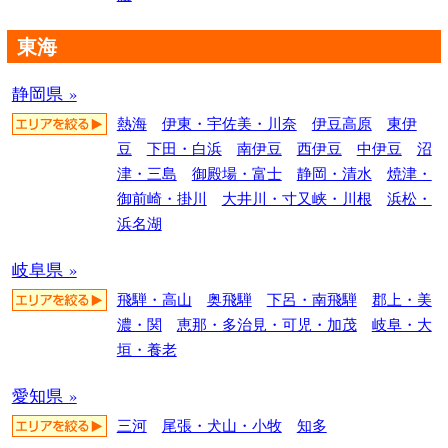
東海
静岡県 »
熱海
伊東・宇佐美・川奈
伊豆高原
東伊
豆
下田・白浜
南伊豆
西伊豆
中伊豆
沼
津・三島
御殿場・富士
静岡・清水
焼津・
御前崎・掛川
大井川・寸又峡・川根
浜松・
浜名湖
岐阜県 »
飛騨・高山
奥飛騨
下呂・南飛騨
郡上・美
濃・関
恵那・多治見・可児・加茂
岐阜・大
垣・養老
愛知県 »
三河
尾張・犬山・小牧
知多