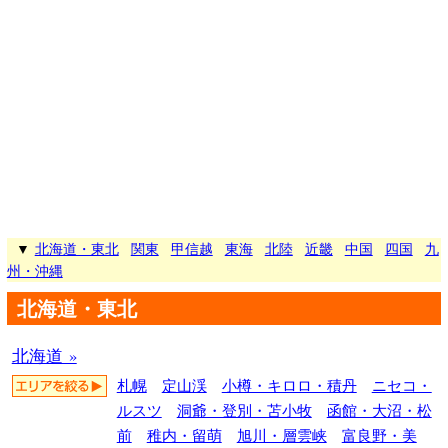
▼
北海道・東北
関東
甲信越
東海
北陸
近畿
中国
四国
九
州・沖縄
北海道・東北
北海道 »
札幌
定山渓
小樽・キロロ・積丹
ニセコ・
ルスツ
洞爺・登別・苫小牧
函館・大沼・松
前
稚内・留萌
旭川・層雲峡
富良野・美