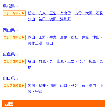
島根県 »
松江・安来・玉造・奥出雲
出雲・大田・石見
銀山
益田・浜田・津和野
岡山県 »
岡山・玉野・牛窓
倉敷・総社・井笠
津山・
美作三湯・蒜山
広島県 »
福山・竹原・呉
庄原・三次・芸北
広島・宮
島
山口県 »
岩国・柳井・周南
山口・秋芳
萩・長門
下
関・宇部
四国