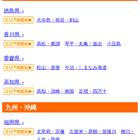
徳島県 »
大歩危・祖谷・剣山
香川県 »
高松・東讃
琴平・丸亀・坂出
小豆島
愛媛県 »
松山・道後
今治・しまなみ海道
高知県 »
高知・須崎・南国
足摺・四万十
九州・沖縄
福岡県 »
太宰府・宗像
久留米・原鶴・筑後川
柳川・
八女・筑後