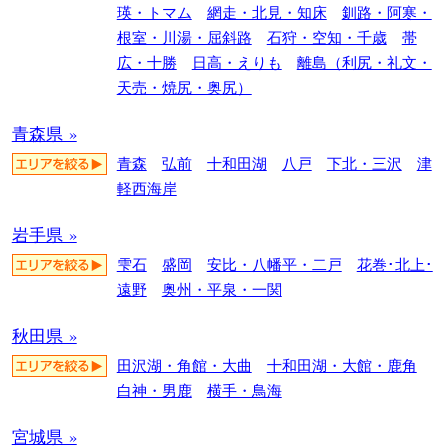
瑛・トマム
網走・北見・知床
釧路・阿寒・
根室・川湯・屈斜路
石狩・空知・千歳
帯
広・十勝
日高・えりも
離島（利尻・礼文・
天売・焼尻・奥尻）
青森県 »
青森
弘前
十和田湖
八戸
下北・三沢
津
軽西海岸
岩手県 »
雫石
盛岡
安比・八幡平・二戸
花巻･北上･
遠野
奥州・平泉・一関
秋田県 »
田沢湖・角館・大曲
十和田湖・大館・鹿角
白神・男鹿
横手・鳥海
宮城県 »