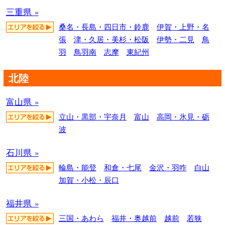
三重県 »
桑名・長島・四日市・鈴鹿
伊賀・上野・名
張
津・久居・美杉・松阪
伊勢・二見
鳥
羽
鳥羽南
志摩
東紀州
北陸
富山県 »
立山・黒部・宇奈月
富山
高岡・氷見・砺
波
石川県 »
輪島・能登
和倉・七尾
金沢・羽咋
白山
加賀・小松・辰口
福井県 »
三国・あわら
福井・奥越前
越前
若狭