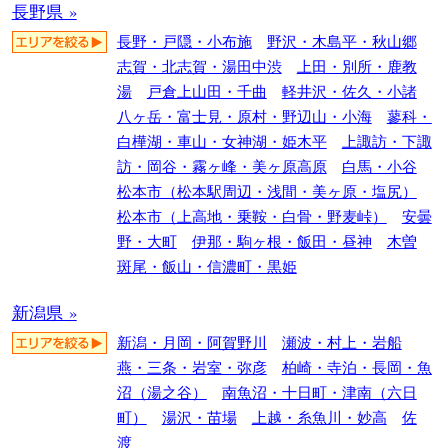
長野県 »
長野・戸隠・小布施
野沢・木島平・秋山郷
志賀・北志賀・湯田中渋
上田・別所・鹿教
湯
戸倉上山田・千曲
軽井沢・佐久・小諸
八ヶ岳・富士見・原村・野辺山・小海
蓼科・
白樺湖・車山・女神湖・姫木平
上諏訪・下諏
訪・岡谷・霧ヶ峰・美ヶ原高原
白馬・小谷
松本市（松本駅周辺・浅間・美ヶ原・塩尻）
松本市（上高地・乗鞍・白骨・野麦峠）
安曇
野・大町
伊那・駒ヶ根・飯田・昼神
木曽
斑尾・飯山・信濃町・黒姫
新潟県 »
新潟・月岡・阿賀野川
瀬波・村上・岩船
燕・三条・岩室・弥彦
柏崎・寺泊・長岡・魚
沼（湯之谷）
南魚沼・十日町・津南（六日
町）
湯沢・苗場
上越・糸魚川・妙高
佐
渡