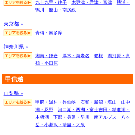
九十九里・銚子
木更津・君津・富津
勝浦・
鴨川
館山・南房総
東京都 »
青梅・奥多摩
神奈川県 »
湘南・鎌倉
厚木・海老名
箱根
湯河原・真
鶴・小田原
甲信越
山梨県 »
甲府・湯村・昇仙峡
石和・勝沼・塩山
山中
湖・忍野
河口湖・西湖・富士吉田・精進湖・
本栖湖
下部・身延・早川
南アルプス
八ヶ
岳・小淵沢・清里・大泉