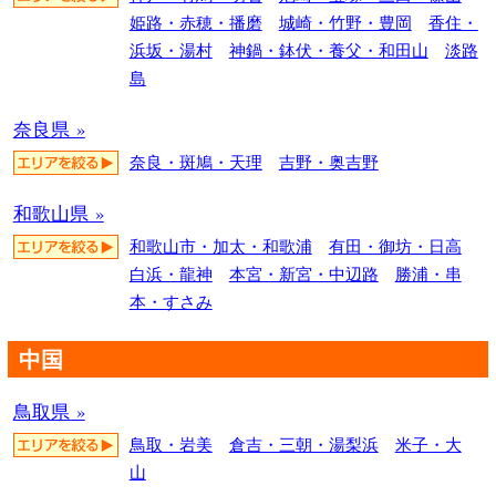
姫路・赤穂・播磨
城崎・竹野・豊岡
香住・
浜坂・湯村
神鍋・鉢伏・養父・和田山
淡路
島
奈良県 »
奈良・斑鳩・天理
吉野・奥吉野
和歌山県 »
和歌山市・加太・和歌浦
有田・御坊・日高
白浜・龍神
本宮・新宮・中辺路
勝浦・串
本・すさみ
中国
鳥取県 »
鳥取・岩美
倉吉・三朝・湯梨浜
米子・大
山