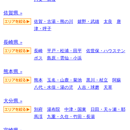
佐賀県 »
佐賀・古湯・熊の川
嬉野・武雄
太良
唐
津・呼子
長崎県 »
長崎
平戸・松浦・田平
佐世保・ハウステン
ボス
島原・雲仙・小浜
熊本県 »
熊本
玉名・山鹿・菊池
黒川・杖立
阿蘇
八代・水俣・湯の児
人吉・球磨
天草
大分県 »
別府
湯布院
中津・国東
日田・天ヶ瀬・耶
馬渓
九重・久住・竹田・長湯
宮崎県 »