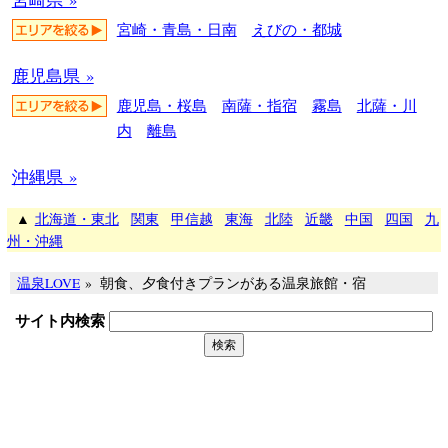
宮崎・青島・日南
えびの・都城
鹿児島県 »
鹿児島・桜島
南薩・指宿
霧島
北薩・川
内
離島
沖縄県 »
▲
北海道・東北
関東
甲信越
東海
北陸
近畿
中国
四国
九
州・沖縄
温泉LOVE
»
朝食、夕食付きプランがある温泉旅館・宿
サイト内検索