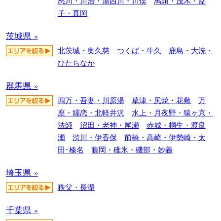
怒川・川治・湯西川・川俣
馬頭・茂木・益
子・真岡
茨城県 »
北茨城・奥久慈
つくば・牛久
鹿島・大洗・
ひたちなか
群馬県 »
四万・吾妻・川原湯
草津・尻焼・花敷
万
座・嬬恋・北軽井沢
水上・月夜野・猿ヶ京・
法師
沼田・老神・尾瀬
赤城・桐生・渡良
瀬
渋川・伊香保
前橋・高崎・伊勢崎・太
田･榛名
藤岡・碓氷・磯部・妙義
埼玉県 »
秩父・長瀞
千葉県 »