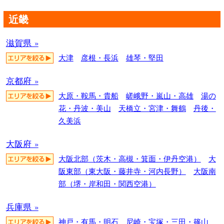
近畿
滋賀県 »
大津
彦根・長浜
雄琴・堅田
京都府 »
大原・鞍馬・貴船
嵯峨野・嵐山・高雄
湯の
花・丹波・美山
天橋立・宮津・舞鶴
丹後・
久美浜
大阪府 »
大阪北部（茨木・高槻・箕面・伊丹空港）
大
阪東部（東大阪・藤井寺・河内長野）
大阪南
部（堺・岸和田・関西空港）
兵庫県 »
神戸・有馬・明石
尼崎・宝塚・三田・篠山