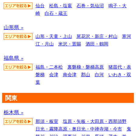
仙台
松島・塩竈
石巻・気仙沼
鳴子・大
崎
白石・蔵王
山形県 »
山形・天童・上山
尾花沢・新庄・村山
寒河
江・月山
米沢・置賜
酒田・鶴岡
福島県 »
福島・二本松
裏磐梯・磐梯高原
猪苗代・表
磐梯
会津
南会津
郡山
白河
いわき・双
葉
関東
栃木県 »
那須・板室
塩原・矢板・大田原・西那須野
日光・霧降高原・奥日光・中禅寺湖・今市
鬼