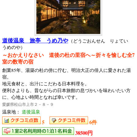
道後温泉 旅亭 うめ乃や
（どうごおんせん りょてい
うめのや）
～おかえりなさい 道後の杜の里宿へ～折々を愉しむ全7
室の数寄の宿
創業85年、湯築の杜の傍に佇む、明治大正の俳人に愛された湯
宿。
地元食材と、出汁にこだわる日本料理を。
便利さよりも、昔ながらの日本旅館の息づかいを味わいたい方
に、心地よい時間となれば幸いです。
愛媛県松山市上市２－８－９
温泉地：
道後温泉
5
6件
38500円