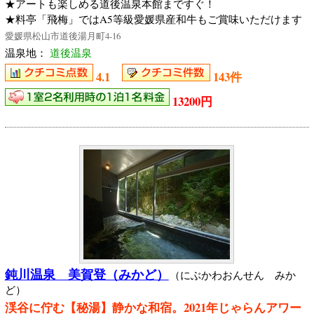
★アートも楽しめる道後温泉本館まですぐ！
★料亭「飛梅」ではA5等級愛媛県産和牛もご賞味いただけます
愛媛県松山市道後湯月町4-16
温泉地：
道後温泉
4.1
143件
13200円
鈍川温泉 美賀登（みかど）
（にぶかわおんせん みか
ど）
渓谷に佇む【秘湯】静かな和宿。2021年じゃらんアワー