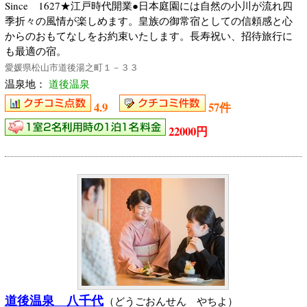
Since 1627★江戸時代開業●日本庭園には自然の小川が流れ四
季折々の風情が楽しめます。皇族の御常宿としての信頼感と心
からのおもてなしをお約束いたします。長寿祝い、招待旅行に
も最適の宿。
愛媛県松山市道後湯之町１－３３
温泉地：
道後温泉
4.9
57件
22000円
道後温泉 八千代
（どうごおんせん やちよ）