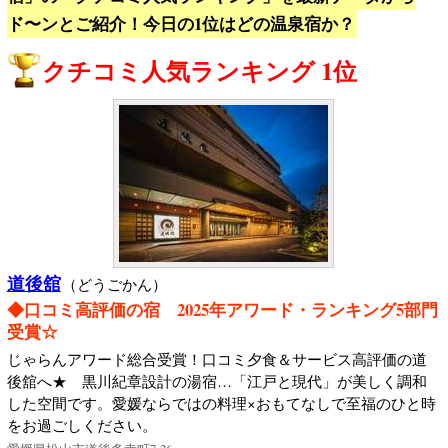
ド〜ンとご紹介！今日の1位はどの温泉宿か？
クチコミ人気ランキング 1位
道後舘
（どうごかん）
◆口コミ高評価の宿 2025年アワード・ランキング5部門
受賞☆
じゃらんアワード総合受賞！口コミ夕食＆サービス高評価の道
後舘へ★ 黒川紀章設計の湯宿…「江戸と現代」が美しく調和
した空間です。愛媛ならではの料理×おもてなしで至福のひと時
をお過ごしください。