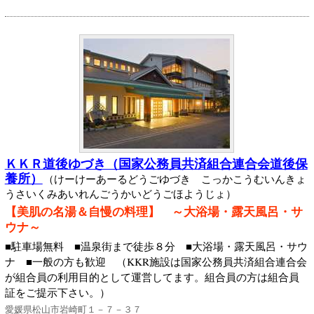
ＫＫＲ道後ゆづき（国家公務員共済組合連合会道後保
養所）
（けーけーあーるどうごゆづき こっかこうむいんきょ
うさいくみあいれんごうかいどうごほようじょ）
【美肌の名湯＆自慢の料理】 ～大浴場・露天風呂・サ
ウナ～
■駐車場無料 ■温泉街まで徒歩８分 ■大浴場・露天風呂・サウ
ナ ■一般の方も歓迎 （KKR施設は国家公務員共済組合連合会
が組合員の利用目的として運営してます。組合員の方は組合員
証をご提示下さい。）
愛媛県松山市岩崎町１－７－３７