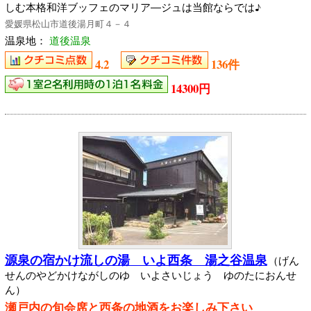
しむ本格和洋ブッフェのマリア―ジュは当館ならでは♪
愛媛県松山市道後湯月町４－４
温泉地：
道後温泉
4.2
136件
14300円
源泉の宿かけ流しの湯 いよ西条 湯之谷温泉
（げん
せんのやどかけながしのゆ いよさいじょう ゆのたにおんせ
ん）
瀬戸内の旬会席と西条の地酒をお楽しみ下さい