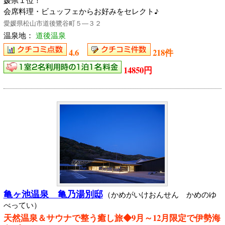
媛県１位！
会席料理・ビュッフェからお好みをセレクト♪
愛媛県松山市道後鷺谷町５―３２
温泉地：
道後温泉
4.6
218件
14850円
亀ヶ池温泉 亀乃湯別邸
（かめがいけおんせん かめのゆ
べってい）
天然温泉＆サウナで整う癒し旅◆9月～12月限定で伊勢海