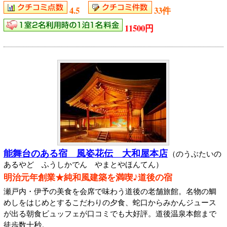
4.5
33件
11500円
能舞台のある宿 風姿花伝 大和屋本店
（のうぶたいの
あるやど ふうしかでん やまとやほんてん）
明治元年創業★純和風建築を満喫♪道後の宿
瀬戸内・伊予の美食を会席で味わう道後の老舗旅館。名物の鯛
めしをはじめとするこだわりの夕食、蛇口からみかんジュース
が出る朝食ビュッフェが口コミでも大好評。道後温泉本館まで
徒歩数十秒。