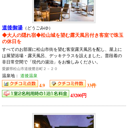
道後御湯
（どうごみゆ）
◆大人の隠れ宿◆松山城を望む露天風呂付き客室で珠玉
の休日を
すべてのお部屋に松山市街を望む客室露天風呂を配し、屋上に
は展望浴場・露天風呂、デッキテラスを設えました。普段着の
非日常空間で「現代の湯治」をお愉しみください。
愛媛県松山市道後鷺谷町２－２０
温泉地：
道後温泉
4.9
33件
43200円