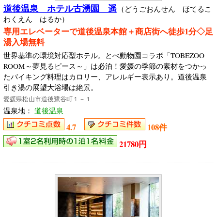
道後温泉 ホテル古湧園 遥
（どうごおんせん ほてるこ
わくえん はるか）
専用エレベーターで道後温泉本館＋商店街へ徒歩1分◇足
湯入場無料
世界基準の環境対応型ホテル。とべ動物園コラボ「TOBEZOO
ROOM～夢見るピース～」は必泊！愛媛の季節の素材をつかっ
たバイキング料理はカロリー、アレルギー表示あり。道後温泉
引き湯の展望大浴場は絶景。
愛媛県松山市道後鷺谷町１－１
温泉地：
道後温泉
4.7
108件
21780円