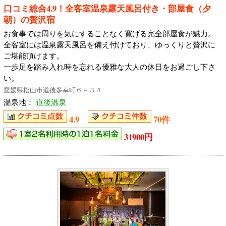
口コミ総合4.9！全客室温泉露天風呂付き・部屋食（夕
朝）の贅沢宿
お食事では周りを気にすることなく寛げる完全部屋食が魅力。
全客室には温泉露天風呂を備え付けており、ゆっくりと贅沢に
ご堪能頂けます。
一歩足を踏み入れ時を忘れる優雅な大人の休日をお過ごし下さ
い。
愛媛県松山市道後多幸町６－３４
温泉地：
道後温泉
4.9
70件
31900円