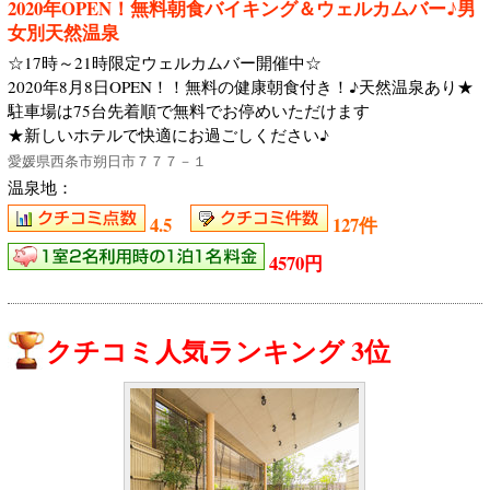
2020年OPEN！無料朝食バイキング＆ウェルカムバー♪男
女別天然温泉
☆17時～21時限定ウェルカムバー開催中☆
2020年8月8日OPEN！！無料の健康朝食付き！♪天然温泉あり★
駐車場は75台先着順で無料でお停めいただけます
★新しいホテルで快適にお過ごしください♪
愛媛県西条市朔日市７７７－１
温泉地：
4.5
127件
4570円
クチコミ人気ランキング 3位