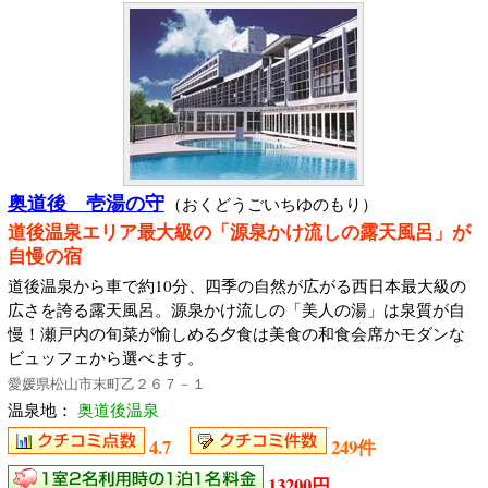
奥道後 壱湯の守
（おくどうごいちゆのもり）
道後温泉エリア最大級の「源泉かけ流しの露天風呂」が
自慢の宿
道後温泉から車で約10分、四季の自然が広がる西日本最大級の
広さを誇る露天風呂。源泉かけ流しの「美人の湯」は泉質が自
慢！瀬戸内の旬菜が愉しめる夕食は美食の和食会席かモダンな
ビュッフェから選べます。
愛媛県松山市末町乙２６７－１
温泉地：
奥道後温泉
4.7
249件
13200円