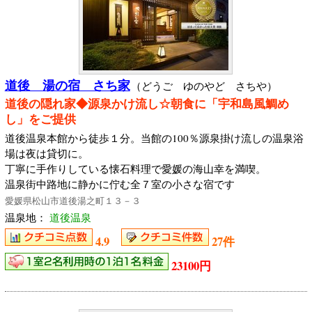
道後 湯の宿 さち家
（どうご ゆのやど さちや）
道後の隠れ家◆源泉かけ流し☆朝食に「宇和島風鯛め
し」をご提供
道後温泉本館から徒歩１分。当館の100％源泉掛け流しの温泉浴
場は夜は貸切に。
丁寧に手作りしている懐石料理で愛媛の海山幸を満喫。
温泉街中路地に静かに佇む全７室の小さな宿です
愛媛県松山市道後湯之町１３－３
温泉地：
道後温泉
4.9
27件
23100円