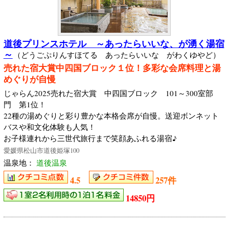
道後プリンスホテル ～あったらいいな、が湧く湯宿
～
（どうごぷりんすほてる あったらいいな がわくゆやど）
売れた宿大賞中四国ブロック１位！多彩な会席料理と湯
めぐりが自慢
じゃらん2025売れた宿大賞 中四国ブロック 101～300室部
門 第1位！
22種の湯めぐりと彩り豊かな本格会席が自慢。送迎ボンネット
バスや和文化体験も人気！
お子様連れから三世代旅行まで笑顔あふれる湯宿♪
愛媛県松山市道後姫塚100
温泉地：
道後温泉
4.5
257件
14850円