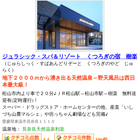
ジュラシック・スパ＆リゾート くつろぎの宿 樹楽
（じゅらしっく・すぱあんどりぞーと くつろぎのやど じゅ
らく）
地下２０００ｍから湧き出る天然温泉～野天風呂は西日
本最大級！
松山市内より車で２０分♪ＪＲ松山駅⇔松山市駅⇔樹楽 無料送
迎有(定時運行)！
スーパー・ドラッグストア・ホームセンターの他、産直「いし
づち山麓マルシェ」や坊っちゃん劇場なども完備♪
愛媛県東温市見奈良１１１０
温泉地：
見奈良天然温泉利楽
4.4
106件