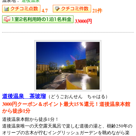
温泉地：
道後温泉
4.7
21件
33000円
道後温泉 茶玻瑠
（どうごおんせん ちゃはる）
3000円クーポン＆ポイント最大15％還元！道後温泉本館
から徒歩1分
道後温泉本館から徒歩1分！
道後温泉唯一の天空露天風呂で楽しむ道後の湯と、樹齢250年の
オリーブの古木が佇むイングリッシュガーデンを眺めながら楽