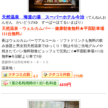
天然温泉 海道の湯 スーパーホテル今治
（てんねんお
んせん かいどうのゆ すーぱーほてるいまばり）
天然温泉・ウェルカムバー・健康朝食無料★平面駐車場
111台無料♪
夜はウェルカムバーでアルコール・ソフトドリンクも無料の飲
み放題と男女別天然温泉でゆっくり！朝は今治ご当地グルメや
焼きたてパン無料朝食ビュッフェで元気に☆■平面駐車場111台
無料■今治駅より車で5分
愛媛県今治市松本町４－６－１０
温泉地：
4.5
275件
4410円