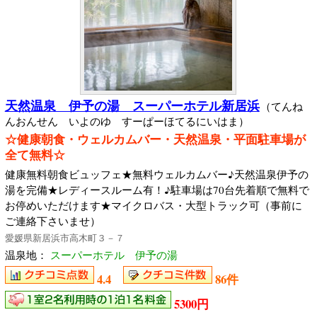
天然温泉 伊予の湯 スーパーホテル新居浜
（てんね
んおんせん いよのゆ すーぱーほてるにいはま）
☆健康朝食・ウェルカムバー・天然温泉・平面駐車場が
全て無料☆
健康無料朝食ビュッフェ★無料ウェルカムバー♪天然温泉伊予の
湯を完備★レディースルーム有！♪駐車場は70台先着順で無料で
お停めいただけます★マイクロバス・大型トラック可（事前に
ご連絡下さいませ）
愛媛県新居浜市高木町３－７
温泉地：
スーパーホテル 伊予の湯
4.4
86件
5300円