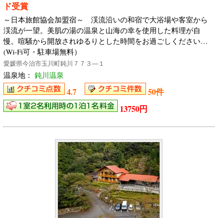
ド受賞
～日本旅館協会加盟宿～ 渓流沿いの和宿で大浴場や客室から
渓流が一望。美肌の湯の温泉と山海の幸を使用した料理が自
慢。喧騒から開放されゆるりとした時間をお過ごしください…
(Wi-Fi可・駐車場無料）
愛媛県今治市玉川町鈍川７７３―１
温泉地：
鈍川温泉
4.7
50件
13750円