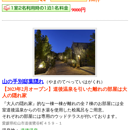
9000円
山の手別邸葉隠れ
（やまのてべっていはがくれ）
【2023年2月オープン】道後温泉を引いた離れの部屋は大
人の隠れ家
『大人の隠れ家』的な一棟一棟が離れの全７棟のお部屋には全
室道後温泉からの引き湯を使用した桧風呂をご用意。
それぞれの部屋には専用のウッドテラスが付いております。
愛媛県松山市道後鷺谷町４５９－１