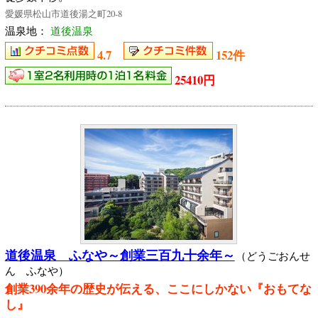
愛媛県松山市道後湯之町20-8
温泉地：
道後温泉
4.7
152件
25410円
道後温泉 ふなや～創業三百九十余年～
（どうごおんせ
ん ふなや）
創業390余年の歴史が伝える、ここにしかない『おもてな
し』