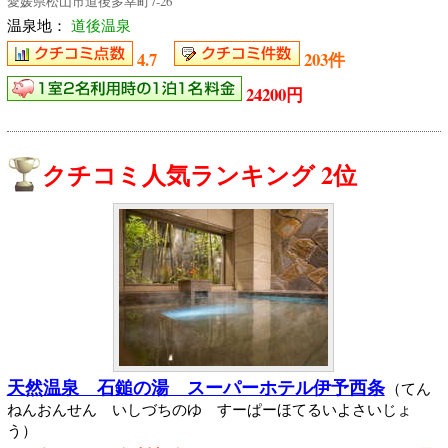
愛媛県松山市道後多幸町7-26
温泉地：
道後温泉
4.7
203件
24200円
クチコミ人気ランキング 2位
天然温泉 石鎚の湯 スーパーホテル伊予西条
（てん
ねんおんせん いしづちのゆ すーぱーほてるいよさいじょ
う）