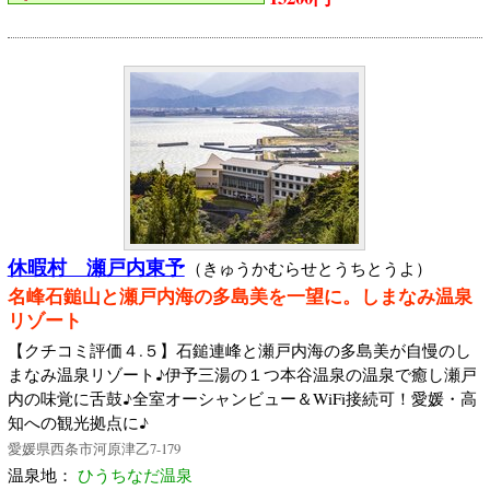
休暇村 瀬戸内東予
（きゅうかむらせとうちとうよ）
名峰石鎚山と瀬戸内海の多島美を一望に。しまなみ温泉
リゾート
【クチコミ評価４.５】石鎚連峰と瀬戸内海の多島美が自慢のし
まなみ温泉リゾート♪伊予三湯の１つ本谷温泉の温泉で癒し瀬戸
内の味覚に舌鼓♪全室オーシャンビュー＆WiFi接続可！愛媛・高
知への観光拠点に♪
愛媛県西条市河原津乙7-179
温泉地：
ひうちなだ温泉