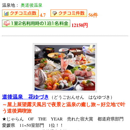
温泉地：
奥道後温泉
4.7
56件
12150円
道後温泉 花ゆづき
（どうごおんせん はなゆづき）
～屋上展望露天風呂で夜景と温泉の癒し旅～好立地で叶
う道後満喫旅
★じゃらん OF THE YEAR 売れた宿大賞 都道府県部門
愛媛県 11~50室部門 1位！！