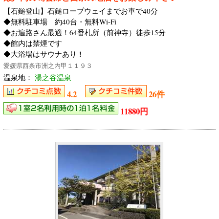
【石鎚登山】石鎚ロープウェイまでお車で40分
◆無料駐車場 約40台・無料Wi-Fi
◆お遍路さん最適！64番札所（前神寺）徒歩15分
◆館内は禁煙です
◆大浴場はサウナあり！
愛媛県西条市洲之内甲１１９３
温泉地：
湯之谷温泉
4.2
26件
11880円