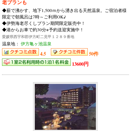
老プランも
◆薪で沸かす、地下1,500ｍから湧き出る天然温泉。ご宿泊者様
限定で朝風呂は7時～ご利用OK♪
◆伊勢海老尽くしプラン期間限定販売中！
◆港からお車で約30分※予約送迎実施中！
愛媛県西宇和郡伊方町二見甲１２８９番地
温泉地：
伊方亀ヶ池温泉
4.5
50件
13600円