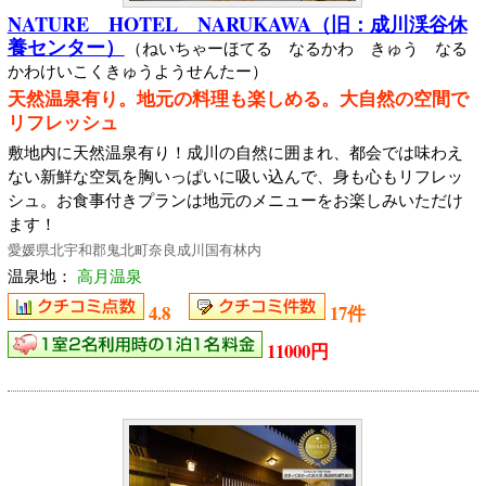
NATURE HOTEL NARUKAWA（旧：成川渓谷休
養センター）
（ねいちゃーほてる なるかわ きゅう なる
かわけいこくきゅうようせんたー）
天然温泉有り。地元の料理も楽しめる。大自然の空間で
リフレッシュ
敷地内に天然温泉有り！成川の自然に囲まれ、都会では味わえ
ない新鮮な空気を胸いっぱいに吸い込んで、身も心もリフレッ
シュ。お食事付きプランは地元のメニューをお楽しみいただけ
ます！
愛媛県北宇和郡鬼北町奈良成川国有林内
温泉地：
高月温泉
4.8
17件
11000円