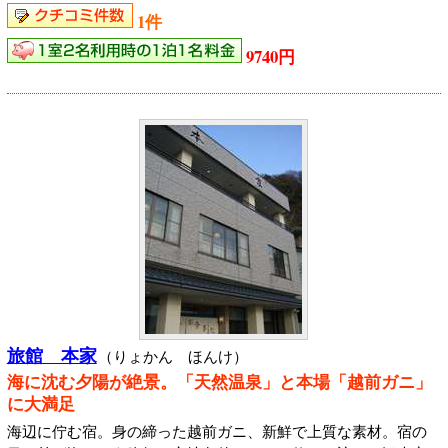
1件
9740円
旅館 本家
（りょかん ほんけ）
海に沈む夕陽が絶景。「天然温泉」と本場「越前ガニ」
に大満足
海辺に佇む宿。身の締った越前ガニ、新鮮で上質な素材。宿の