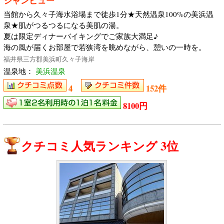
シャンビュー
当館から久々子海水浴場まで徒歩1分★天然温泉100%の美浜温
泉★肌がつるつるになる美肌の湯。
夏は限定ディナーバイキングでご家族大満足♪
海の風が届くお部屋で若狭湾を眺めながら、憩いの一時を。
福井県三方郡美浜町久々子海岸
温泉地：
美浜温泉
4
152件
8100円
クチコミ人気ランキング 3位