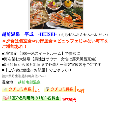
越前温泉 平成 -HEISEI-
（えちぜんおんせんへいせい）
≪夕食は個室食orお部屋食≫ビュッフェじゃない海幸を
ご堪能あれ！
■1室限定【100平米スイートルーム】で贅沢に
■海を望む大浴場【男性はサウナ・女性は露天風呂完備】
■8月31日から10月31日まで外壁と一部客室改装を予定です
■【ご夕食は個室orお部屋】でごゆっくり
福井県丹生郡越前町高佐27-2-1
温泉地：
越前南部温泉
4.2
54件
15730円