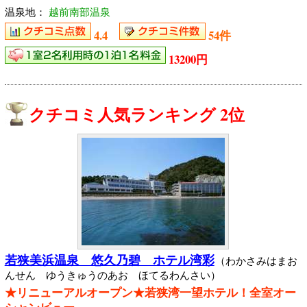
温泉地：
越前南部温泉
4.4
54件
13200円
クチコミ人気ランキング 2位
若狭美浜温泉 悠久乃碧 ホテル湾彩
（わかさみはまお
んせん ゆうきゅうのあお ほてるわんさい）
★リニューアルオープン★若狭湾一望ホテル！全室オー