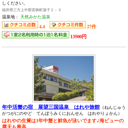
しください。
福井県三方上中郡若狭町遊子２－３
温泉地：
天然みかた温泉
4.4
27件
13500円
年中活蟹の宿 展望三国温泉 はれや旅館
（ねんじゅう
かつがにのやど てんぼうみくにおんせん はれやりょかん）
はれやの生簀は1年中蟹と鮮魚が泳いでます♪海ビューの
露天も最高