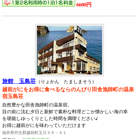
6600円
旅館 玉島荘
（りょかん たましまそう）
越前がにをお得に食べるならのんびり田舎漁師町の温泉
宿玉島荘
自然豊かな田舎漁師町の温泉宿。
目の前に沈む夕日と新鮮で素朴な料理どこか懐かしい海の幸
を堪能しゆっくりとした時間を満喫ください♪
お得に越前がにを味わっていただけます
福井県丹生郡越前町玉川３９－４１