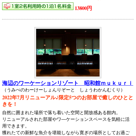
13800円
海辺のワーケーションリゾート 昭和館ｍｕｋｕｒｉ
（うみべのわーけーしょんりぞーと しょうわかんむくり）
2022年7月リニューアル♪限定5つのお部屋で癒しのひとと
きを！
自然に囲まれた場所で落ち着いた空間と開放感ある館内。
リニューアルされた部屋やワ―ケーションスペースを気軽に活
用できます。
獲れたての新鮮な魚介を堪能しながら寛ぎの場所としてお過ご