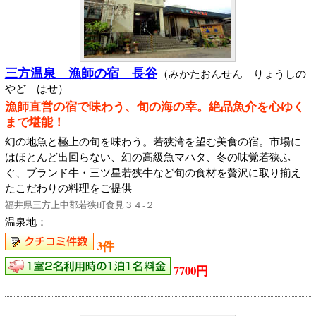
三方温泉 漁師の宿 長谷
（みかたおんせん りょうしの
やど はせ）
漁師直営の宿で味わう、旬の海の幸。絶品魚介を心ゆく
まで堪能！
幻の地魚と極上の旬を味わう。若狭湾を望む美食の宿。市場に
はほとんど出回らない、幻の高級魚マハタ、冬の味覚若狭ふ
ぐ、ブランド牛・三ツ星若狭牛など旬の食材を贅沢に取り揃え
たこだわりの料理をご提供
福井県三方上中郡若狭町食見３４‐２
温泉地：
3件
7700円