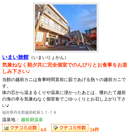
いまい旅館
（いまいりょかん）
気兼ねなく朝夕共に完全個室でのんびりとお食事をお楽
しみ下さい♪
当館の越前カニは食事時間直前に茹であげる熱々の越前カニで
す。
体の芯から温まるくりや温泉に浸かったあとは、獲れたて越前
の海の幸を気兼ねなく個室食でごゆっくりとお召し上がり下さ
い♪
福井県丹生郡越前町厨１７-７８
温泉地：
越前厨温泉
4.8
24件