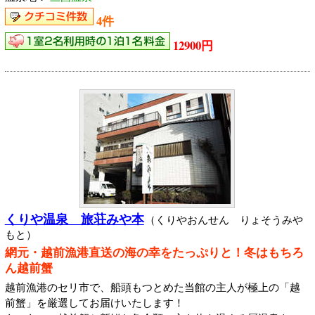
4件
12900円
くりや温泉 旅荘みや本
（くりやおんせん りょそうみや
もと）
網元・越前漁港直送の海の幸をたっぷりと！冬はもちろ
ん越前蟹
越前漁港のセリ市で、船頭もつとめた当館の主人が極上の「越
前蟹」を厳選してお届けいたします！