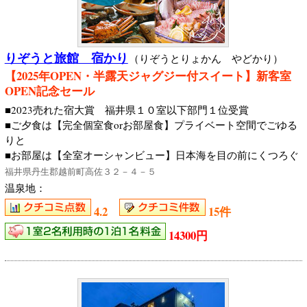
りぞうと旅館 宿かり
（りぞうとりょかん やどかり）
【2025年OPEN・半露天ジャグジー付スイート】新客室
OPEN記念セール
■2023売れた宿大賞 福井県１０室以下部門１位受賞
■ご夕食は【完全個室食orお部屋食】プライベート空間でごゆる
りと
■お部屋は【全室オーシャンビュー】日本海を目の前にくつろぐ
福井県丹生郡越前町高佐３２－４－５
温泉地：
4.2
15件
14300円