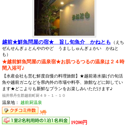
越前★鮮魚問屋の宿★ 旨し旬魚介 かねとも
（えち
ぜんせんぎょとんやのやど うまししゅんぎょかい かねと
も）
★越前鮮魚問屋の温泉宿★お肌つるつるの温泉は２４時
間入浴可♪
【水産会社も営む鮮度自慢の料理旅館】★越前港水揚げの旬活
魚や越前ガニなどを県内外の市場や料亭、旅館などに卸してい
ます★どこよりも新鮮なプランをお楽しみいただけます♪
福井県丹生郡越前町厨４９－１－１０
温泉地：
越前厨温泉
3件
19200円