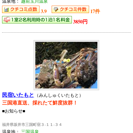
温泉地：
越前玉川温泉
3.9
17件
3850円
民宿いたもと
（みんしゅくいたもと）
三国港直送、採れたて鮮度抜群！
■お知らせ■
福井県坂井市三国町宿３‐１１‐３４
温泉地：
三国温泉