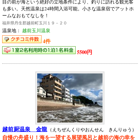
目の前が海という絶好の立地条件により、釣りに訪れる観光客
も多い。天然温泉は24時間入浴可能。小さな温泉宿でアットホ
ームなおもてなしを！
福井県丹生郡越前町玉川１９－２０
温泉地：
越前玉川温泉
4件
5500円
越前厨温泉 金龍
（えちぜんくりやおんせん きんりゅう）
自慢の舟盛り！海を一望する展望風呂と越前の海の幸を