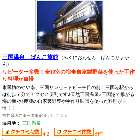
三国温泉 ばんこ旅館
（みくにおんせん ばんこりょか
ん）
リピーター多数！全10室の宿◆自家製野菜を使った手作
り料理が自慢
東尋坊のやや南、三国サンセットビーチ目の前！三国港駅から
は徒歩７分でアクセス便利です♪天然三国温泉×三国港で揚がる
海の幸×無農薬の自家製野菜や手作り味噌を使った料理が自
慢！！
福井県坂井市三国町宿３丁目７‐２５
温泉地：
三国温泉
4.2
5件