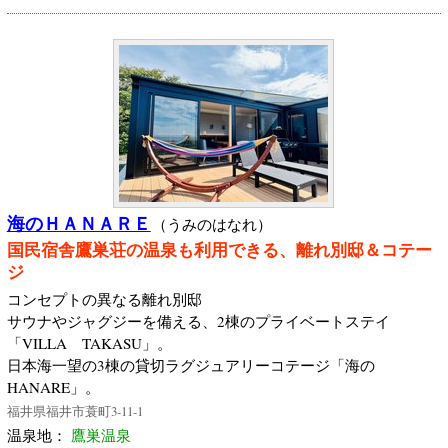
海のＨＡＮＡＲＥ
（うみのはなれ）
国民宿舎鷹巣荘の温泉も利用できる、離れ別邸＆コテー
ジ
コンセプトの異なる離れ別邸
サウナやジャグジーを備える、2棟のプライベートステイ
「VILLA TAKASU」。
日本海一望の3棟の貸切ラグジュアリーコテージ「海の
HANARE」。
福井県福井市蓑町3‐11‐1
温泉地：
鷹巣温泉