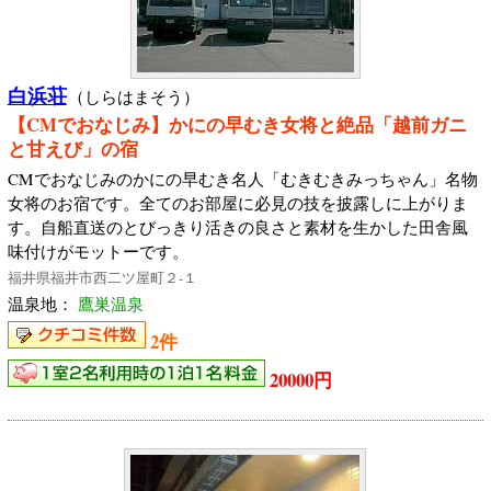
白浜荘
（しらはまそう）
【CMでおなじみ】かにの早むき女将と絶品「越前ガニ
と甘えび」の宿
CMでおなじみのかにの早むき名人「むきむきみっちゃん」名物
女将のお宿です。全てのお部屋に必見の技を披露しに上がりま
す。自船直送のとびっきり活きの良さと素材を生かした田舎風
味付けがモットーです。
福井県福井市西二ツ屋町２‐１
温泉地：
鷹巣温泉
2件
20000円