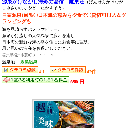
源泉かけながし海彩の湯宿 鷹巣荘
（げんせんかけなが
しみさいのゆやど たかすそう）
自家源泉100％〇日本海の恵みを夕食で〇貸切VILLA＆グ
ランピングも
海を見晴らすパノラマビュー。
源泉かけ流しの天然温泉で疲れを癒し、
日本海の新鮮な海の幸を使ったお食事に舌鼓。
思い思いの滞在をお過ごしください。
福井県福井市蓑町３－１１－１
温泉地：
鷹巣温泉
4.1
42件
6500円