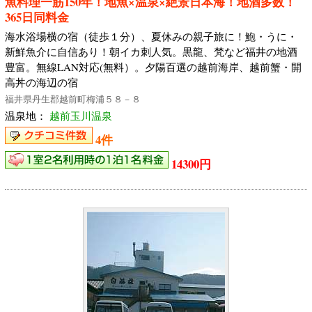
魚料理一筋150年！地魚×温泉×絶景日本海！地酒多数！
365日同料金
海水浴場横の宿（徒歩１分）、夏休みの親子旅に！鮑・うに・
新鮮魚介に自信あり！朝イカ刺人気。黒龍、梵など福井の地酒
豊富。無線LAN対応(無料）。夕陽百選の越前海岸、越前蟹・開
高丼の海辺の宿
福井県丹生郡越前町梅浦５８－８
温泉地：
越前玉川温泉
4件
14300円