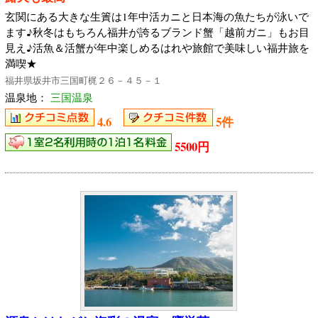
玄関にある大きな生簀は1年中活カニと日本海の魚たちが泳いで
ます♪秋冬はもちろん福井が誇るブランド蟹「越前ガニ」もお目
見え♪活魚＆活蟹が年中楽しめるはれや旅館で美味しい福井旅を
満喫★
福井県坂井市三国町梶２６－４５－１
温泉地：
三国温泉
4.6
5件
5500円