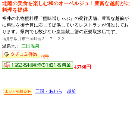
北陸の美食を楽しむ和のオーベルジュ！豊富な越前がに
料理を提供
福井の名物蟹料理「蟹味噌しゃぶ」の発祥店舗。豊富な越前が
に料理を御予算に応じて提供しているレストランが併設してお
ります。県内でも数少ない皇室献上蟹の正規取扱店です。
福井県坂井市三国町宿３－７－２２
温泉地：
三国温泉
0件
43780円
三国・あわら
越前