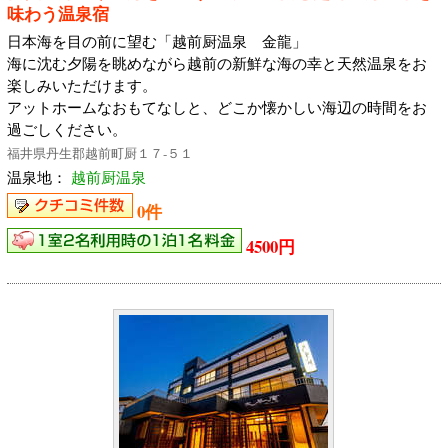
味わう温泉宿
日本海を目の前に望む「越前厨温泉 金龍」
海に沈む夕陽を眺めながら越前の新鮮な海の幸と天然温泉をお
楽しみいただけます。
アットホームなおもてなしと、どこか懐かしい海辺の時間をお
過ごしください。
福井県丹生郡越前町厨１７‐５１
温泉地：
越前厨温泉
0件
4500円