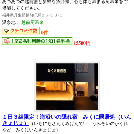
あつあつの越前蟹と新鮮な魚介類、心も体も温まる厨温泉をご
堪能してください。
福井県丹生郡越前町厨２６‐１３‐１
温泉地：
越前厨温泉
0件
15500円
１日３組限定！海沿いの隠れ宿 みくに隠居処（いん
きょじょ）
（いちにちさんくみげんてい うみぞいのかくれ
やど みくにいんきょじょ）