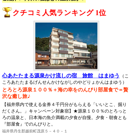
クチコミ人気ランキング 1位
心あたたまる源泉かけ流しの宿 旅館 はまゆう
（こ
ころあたたまるげんせんかけながしのやどりょかんはまゆう）
とろとろ源泉１００％＋海の幸をのんびり部屋食で＝贅
沢な癒し旅♪
【福井県内で使える金券４千円分がもらえる「いいとこ、掘り
だくさん。」キャンペーン対象宿】★源泉１００％のとろっと
ろの温泉と、日本海の魚介満載の夕食が自慢。夕食・朝食とも
『部屋食』でのんびりと。
福井県丹生郡越前町茂原５－４０－１