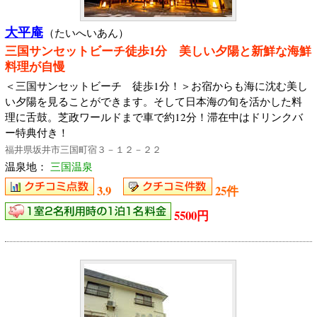
大平庵
（たいへいあん）
三国サンセットビーチ徒歩1分 美しい夕陽と新鮮な海鮮
料理が自慢
＜三国サンセットビーチ 徒歩1分！＞お宿からも海に沈む美し
い夕陽を見ることができます。そして日本海の旬を活かした料
理に舌鼓。芝政ワールドまで車で約12分！滞在中はドリンクバ
ー特典付き！
福井県坂井市三国町宿３－１２－２２
温泉地：
三国温泉
3.9
25件
5500円