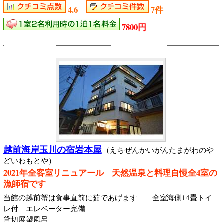
4.6
7件
7800円
越前海岸玉川の宿岩本屋
（えちぜんかいがんたまがわのや
どいわもとや）
2021年全客室リニュアール 天然温泉と料理自慢全4室の
漁師宿です
当館の越前蟹は食事直前に茹であげます 全室海側14畳トイ
レ付 エレベーター完備
貸切展望風呂