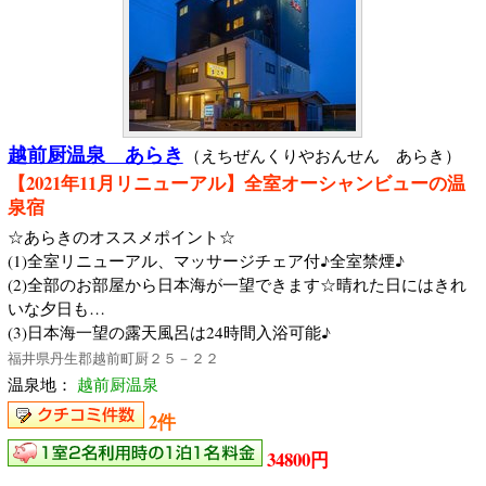
越前厨温泉 あらき
（えちぜんくりやおんせん あらき）
【2021年11月リニューアル】全室オーシャンビューの温
泉宿
☆あらきのオススメポイント☆
(1)全室リニューアル、マッサージチェア付♪全室禁煙♪
(2)全部のお部屋から日本海が一望できます☆晴れた日にはきれ
いな夕日も…
(3)日本海一望の露天風呂は24時間入浴可能♪
福井県丹生郡越前町厨２５－２２
温泉地：
越前厨温泉
2件
34800円