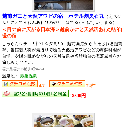
越前ガニと天然アワビの宿 ホテル割烹石丸
（えちぜ
んがにとてんねんあわびのやど ほてるかっぽういしまる）
＜目の前に広がる日本海＞越前かにと天然活あわびが自
慢の宿
じゃらんクチコミ評価☆夕食5.0 越前漁港から直送される越前
蟹。当館若大将が素潜りで獲る天然活アワビなどの海鮮料理が
自慢。夕陽を眺めながらの天然温泉や当館独自の海藻風呂をお
愉しみください。
福井県福井市鮎川町94-8-1
温泉地：
鷹巣温泉
4.7
22件
18500円