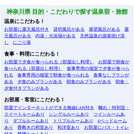
神奈川県 目的・こだわりで探す温泉宿・旅館
温泉にこだわる！
お部屋に露天風呂付き
貸切風呂がある
展望風呂がある
露
天風呂がある
内湯・大浴場がある
天然温泉の源泉掛け流
し
にごり湯
食事・料理にこだわる！
お部屋で夕食が食べられる（部屋出し料理）
お部屋で朝食が
食べられる（部屋出し料理）
食事専用の個室で夕食が食べら
れる
食事専用の個室で朝食が食べられる
食事なしプランが
ある
夕食のみプランがある
朝食のみプランがある
朝食・
夕食付きプランがある
お部屋・客室にこだわる！
部屋でインターネットができる無線LAN付き
離れ・特別室・
スイートルームあり
シングルルームあり
ツインルームあ
り
ダブルルームあり
トリプルルームあり
4ベッドルーム
あり
畳敷きの和室あり
和洋室あり
お部屋にバス・トイレ
付き
禁煙ルームあり