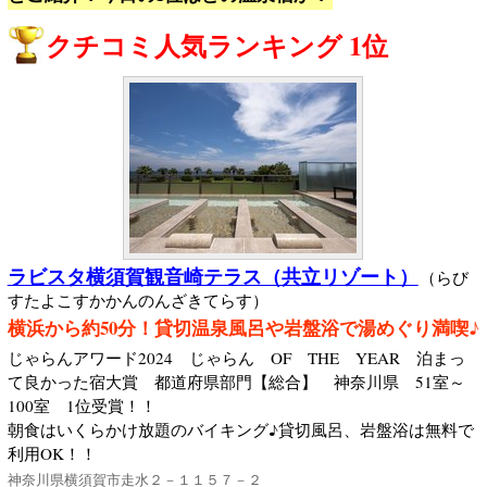
クチコミ人気ランキング 1位
ラビスタ横須賀観音崎テラス（共立リゾート）
（らび
すたよこすかかんのんざきてらす）
横浜から約50分！貸切温泉風呂や岩盤浴で湯めぐり満喫♪
じゃらんアワード2024 じゃらん OF THE YEAR 泊まっ
て良かった宿大賞 都道府県部門【総合】 神奈川県 51室～
100室 1位受賞！！
朝食はいくらかけ放題のバイキング♪貸切風呂、岩盤浴は無料で
利用OK！！
神奈川県横須賀市走水２－１１５７－２