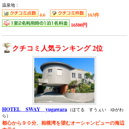
温泉地：
4.6
163件
16500円
クチコミ人気ランキング 2位
HOTEL SWAY yugawara
（ほてる すうぇい ゆがわ
ら）
都心から９０分、相模湾を望むオーシャンビューの海辺