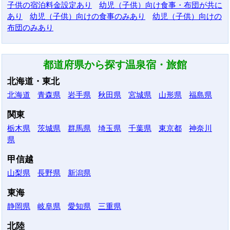
子供の宿泊料金設定あり
幼児（子供）向け食事・布団が共に
あり
幼児（子供）向けの食事のみあり
幼児（子供）向けの
布団のみあり
都道府県から探す温泉宿・旅館
北海道・東北
北海道
青森県
岩手県
秋田県
宮城県
山形県
福島県
関東
栃木県
茨城県
群馬県
埼玉県
千葉県
東京都
神奈川
県
甲信越
山梨県
長野県
新潟県
東海
静岡県
岐阜県
愛知県
三重県
北陸