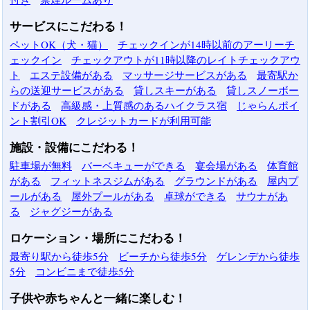
サービスにこだわる！
ペットOK（犬・猫）
チェックインが14時以前のアーリーチ
ェックイン
チェックアウトが11時以降のレイトチェックアウ
ト
エステ設備がある
マッサージサービスがある
最寄駅か
らの送迎サービスがある
貸しスキーがある
貸しスノーボー
ドがある
高級感・上質感のあるハイクラス宿
じゃらんポイ
ント割引OK
クレジットカードが利用可能
施設・設備にこだわる！
駐車場が無料
バーベキューができる
宴会場がある
体育館
がある
フィットネスジムがある
グラウンドがある
屋内プ
ールがある
屋外プールがある
卓球ができる
サウナがあ
る
ジャグジーがある
ロケーション・場所にこだわる！
最寄り駅から徒歩5分
ビーチから徒歩5分
ゲレンデから徒歩
5分
コンビニまで徒歩5分
子供や赤ちゃんと一緒に楽しむ！