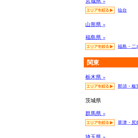
宮城県 »
仙台
山形県 »
福島県 »
福島・二
関東
栃木県 »
那須・板
茨城県
群馬県 »
草津・尻
埼玉県 »