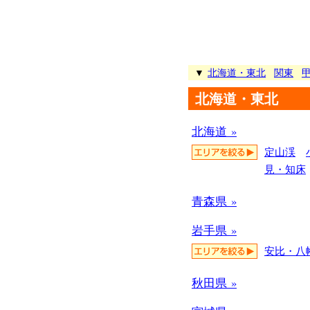
▼
北海道・東北
関東
北海道・東北
北海道 »
定山渓
見・知床
青森県 »
岩手県 »
安比・八
秋田県 »