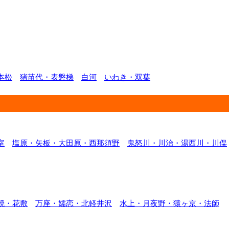
本松
猪苗代・表磐梯
白河
いわき・双葉
室
塩原・矢板・大田原・西那須野
鬼怒川・川治・湯西川・川俣
焼・花敷
万座・嬬恋・北軽井沢
水上・月夜野・猿ヶ京・法師