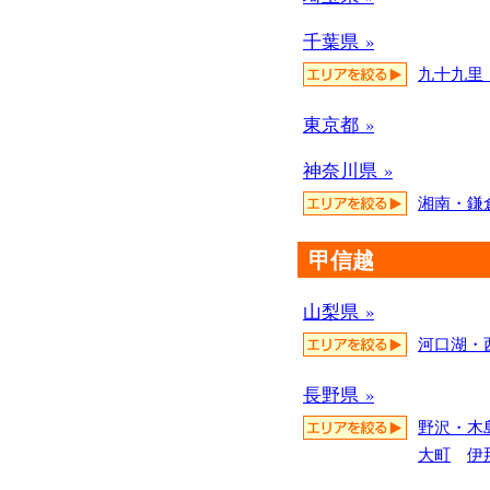
千葉県 »
九十九里
東京都 »
神奈川県 »
湘南・鎌
甲信越
山梨県 »
河口湖・
長野県 »
野沢・木
大町
伊