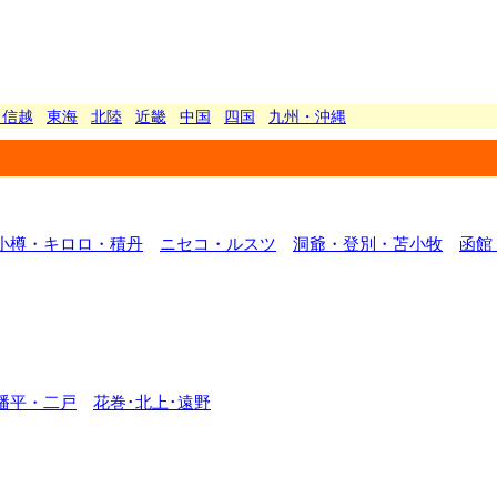
甲信越
東海
北陸
近畿
中国
四国
九州・沖縄
小樽・キロロ・積丹
ニセコ・ルスツ
洞爺・登別・苫小牧
函館
幡平・二戸
花巻･北上･遠野