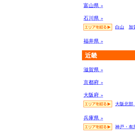
富山県 »
石川県 »
白山
加
福井県 »
近畿
滋賀県 »
京都府 »
大阪府 »
大阪北部
兵庫県 »
神戸・有