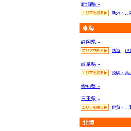
新潟県 »
新潟・月
東海
静岡県 »
熱海
伊
岐阜県 »
飛騨・高
愛知県 »
三重県 »
伊賀・上
北陸