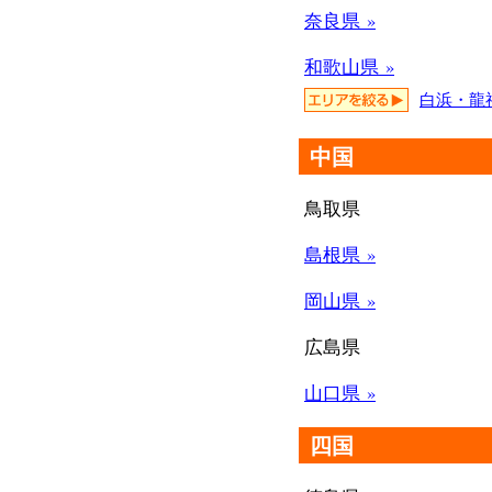
奈良県 »
和歌山県 »
白浜・龍
中国
鳥取県
島根県 »
岡山県 »
広島県
山口県 »
四国