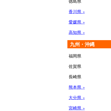
徳島県
香川県 »
愛媛県 »
高知県 »
九州・沖縄
福岡県
佐賀県
長崎県
熊本県 »
大分県 »
宮崎県 »