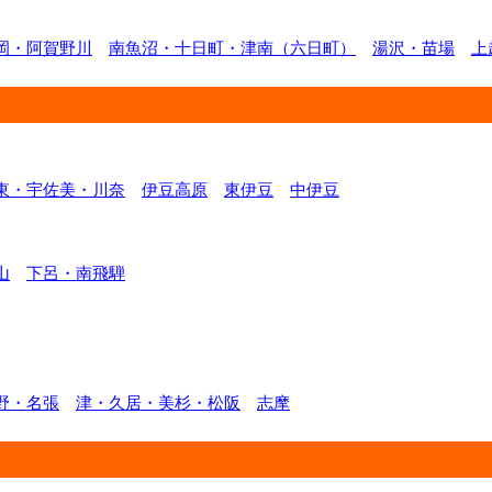
岡・阿賀野川
南魚沼・十日町・津南（六日町）
湯沢・苗場
上
東・宇佐美・川奈
伊豆高原
東伊豆
中伊豆
山
下呂・南飛騨
野・名張
津・久居・美杉・松阪
志摩