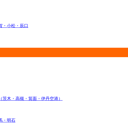
賀・小松・辰口
（茨木・高槻・箕面・伊丹空港）
馬・明石