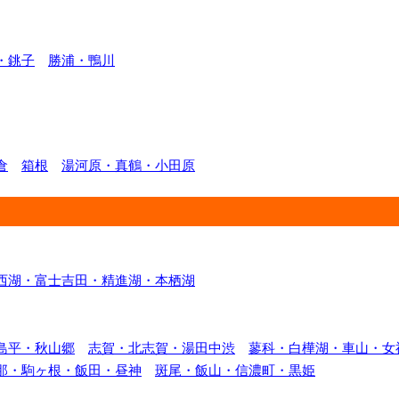
・銚子
勝浦・鴨川
倉
箱根
湯河原・真鶴・小田原
西湖・富士吉田・精進湖・本栖湖
島平・秋山郷
志賀・北志賀・湯田中渋
蓼科・白樺湖・車山・女
那・駒ヶ根・飯田・昼神
斑尾・飯山・信濃町・黒姫