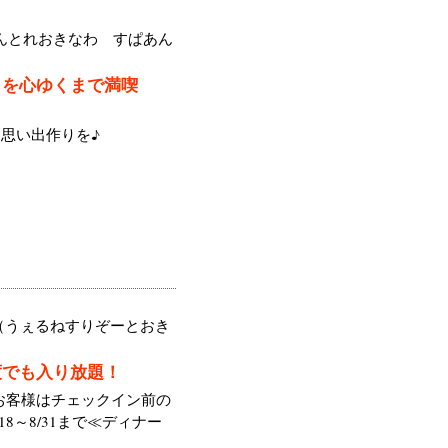
んとれおきなわ すぱあん
トを心ゆくまで満喫
思い出作りを♪
（うぇるねすりぞーとおき
度でも入り放題！
のお客様はチェックイン前の
8～8/31まで≪ディナー