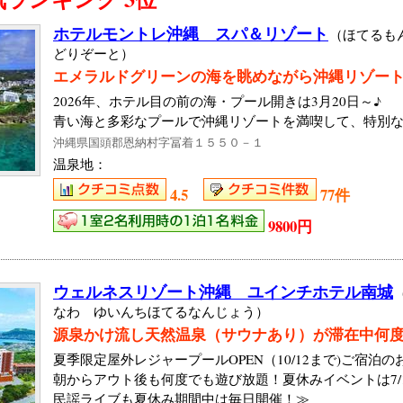
ホテルモントレ沖縄 スパ＆リゾート
（ほてるも
どりぞーと）
エメラルドグリーンの海を眺めながら沖縄リゾー
2026年、ホテル目の前の海・プール開きは3月20日～♪
青い海と多彩なプールで沖縄リゾートを満喫して、特別な
沖縄県国頭郡恩納村字冨着１５５０－１
温泉地：
4.5
77件
9800円
ウェルネスリゾート沖縄 ユインチホテル南城
なわ ゆいんちほてるなんじょう）
源泉かけ流し天然温泉（サウナあり）が滞在中何
夏季限定屋外レジャープールOPEN（10/12まで)ご宿泊
朝からアウト後も何度でも遊び放題！夏休みイベントは7/1
民謡ライブも夏休み期間中は毎日開催！≫