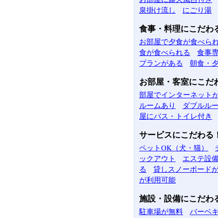
泉掛け流し
にごり湯
食事・料理にこだわ
お部屋で夕食が食べら
食が食べられる
食事
プランがある
朝食・
お部屋・客室にこだ
部屋でインターネットが
ルームあり
ダブルル
屋にバス・トイレ付き
サービスにこだわる
ペットOK（犬・猫）
ックアウト
エステ設
る
貸しスノーボード
が利用可能
施設・設備にこだわ
駐車場が無料
バーベ