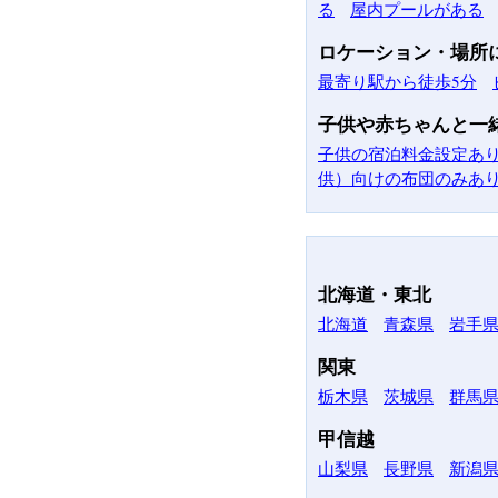
る
屋内プールがある
ロケーション・場所
最寄り駅から徒歩5分
子供や赤ちゃんと一
子供の宿泊料金設定あ
供）向けの布団のみあ
北海道・東北
北海道
青森県
岩手
関東
栃木県
茨城県
群馬
甲信越
山梨県
長野県
新潟