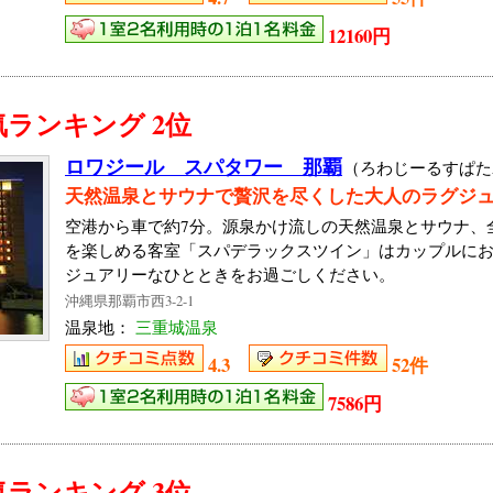
12160円
ランキング 2位
ロワジール スパタワー 那覇
（ろわじーるすぱた
天然温泉とサウナで贅沢を尽くした大人のラグジ
空港から車で約7分。源泉かけ流しの天然温泉とサウナ、
を楽しめる客室「スパデラックスツイン」はカップルに
ジュアリーなひとときをお過ごしください。
沖縄県那覇市西3-2-1
温泉地：
三重城温泉
4.3
52件
7586円
ランキング 3位