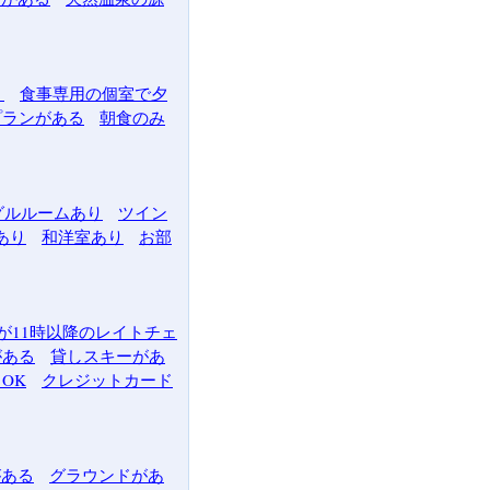
）
食事専用の個室で夕
プランがある
朝食のみ
グルルームあり
ツイン
あり
和洋室あり
お部
が11時以降のレイトチェ
がある
貸しスキーがあ
OK
クレジットカード
がある
グラウンドがあ