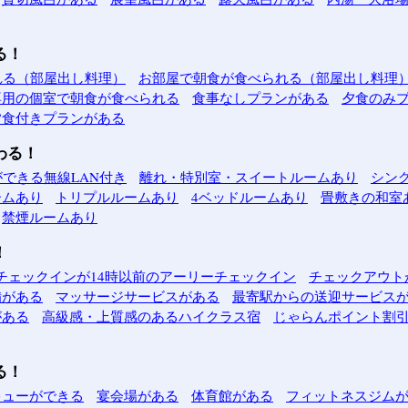
る！
れる（部屋出し料理）
お部屋で朝食が食べられる（部屋出し料理
専用の個室で朝食が食べられる
食事なしプランがある
夕食のみ
夕食付きプランがある
わる！
できる無線LAN付き
離れ・特別室・スイートルームあり
シン
ームあり
トリプルルームあり
4ベッドルームあり
畳敷きの和室
禁煙ルームあり
！
チェックインが14時以前のアーリーチェックイン
チェックアウト
備がある
マッサージサービスがある
最寄駅からの送迎サービス
がある
高級感・上質感のあるハイクラス宿
じゃらんポイント割引
る！
キューができる
宴会場がある
体育館がある
フィットネスジム