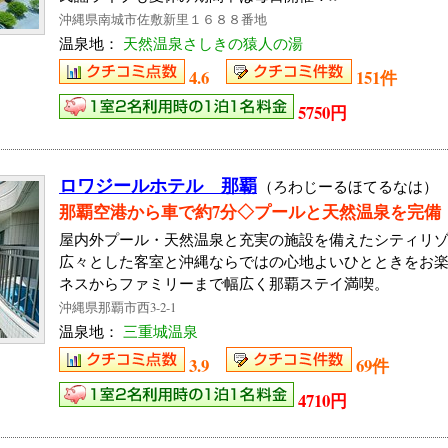
沖縄県南城市佐敷新里１６８８番地
温泉地：
天然温泉さしきの猿人の湯
4.6
151件
5750円
ロワジールホテル 那覇
（ろわじーるほてるなは）
那覇空港から車で約7分◇プールと天然温泉を完備
屋内外プール・天然温泉と充実の施設を備えたシティリ
広々とした客室と沖縄ならではの心地よいひとときをお
ネスからファミリーまで幅広く那覇ステイ満喫。
沖縄県那覇市西3-2-1
温泉地：
三重城温泉
3.9
69件
4710円