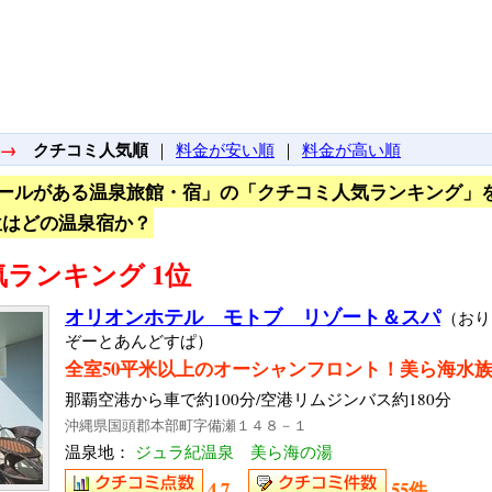
→
クチコミ人気順
｜
料金が安い順
｜
料金が高い順
ールがある温泉旅館・宿」の「クチコミ人気ランキング」
位はどの温泉宿か？
ランキング 1位
オリオンホテル モトブ リゾート＆スパ
（おり
ぞーとあんどすぱ）
全室50平米以上のオーシャンフロント！美ら海水族
那覇空港から車で約100分/空港リムジンバス約180分
沖縄県国頭郡本部町字備瀬１４８－１
温泉地：
ジュラ紀温泉 美ら海の湯
4.7
55件