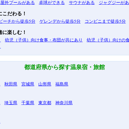
屋外プールがある
卓球ができる
サウナがある
ジャグジーがあ
にこだわる！
ビーチから徒歩5分
ゲレンデから徒歩5分
コンビニまで徒歩5分
緒に楽しむ！
り
幼児（子供）向け食事・布団が共にあり
幼児（子供）向けの
り
都道府県から探す温泉宿・旅館
県
秋田県
宮城県
山形県
福島県
県
埼玉県
千葉県
東京都
神奈川県
県