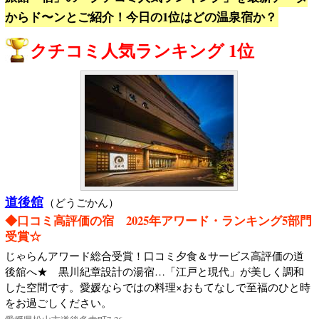
からド〜ンとご紹介！今日の1位はどの温泉宿か？
クチコミ人気ランキング 1位
道後舘
（どうごかん）
◆口コミ高評価の宿 2025年アワード・ランキング5部門
受賞☆
じゃらんアワード総合受賞！口コミ夕食＆サービス高評価の道
後舘へ★ 黒川紀章設計の湯宿…「江戸と現代」が美しく調和
した空間です。愛媛ならではの料理×おもてなしで至福のひと時
をお過ごしください。