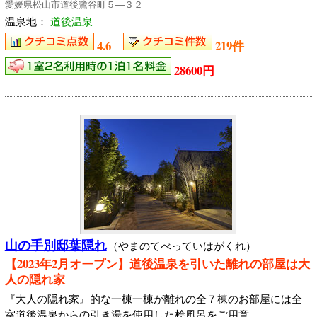
愛媛県松山市道後鷺谷町５―３２
温泉地：
道後温泉
4.6
219件
28600円
山の手別邸葉隠れ
（やまのてべっていはがくれ）
【2023年2月オープン】道後温泉を引いた離れの部屋は大
人の隠れ家
『大人の隠れ家』的な一棟一棟が離れの全７棟のお部屋には全
室道後温泉からの引き湯を使用した桧風呂をご用意。