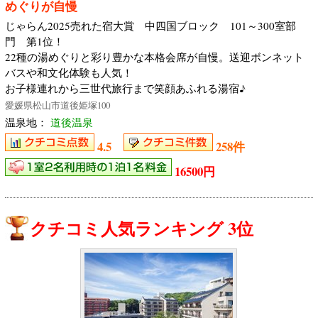
めぐりが自慢
じゃらん2025売れた宿大賞 中四国ブロック 101～300室部
門 第1位！
22種の湯めぐりと彩り豊かな本格会席が自慢。送迎ボンネット
バスや和文化体験も人気！
お子様連れから三世代旅行まで笑顔あふれる湯宿♪
愛媛県松山市道後姫塚100
温泉地：
道後温泉
4.5
258件
16500円
クチコミ人気ランキング 3位