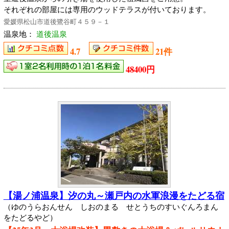
それぞれの部屋には専用のウッドテラスが付いております。
愛媛県松山市道後鷺谷町４５９－１
温泉地：
道後温泉
4.7
21件
48400円
【湯ノ浦温泉】汐の丸～瀬戸内の水軍浪漫をたどる宿
（ゆのうらおんせん しおのまる せとうちのすいぐんろまん
をたどるやど）