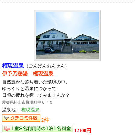
権現温泉
（ごんげんおんせん）
伊予乃秘湯 権現温泉
自然豊かな落ち着いた環境の中、
ゆっくりと温泉につかって
日頃の疲れを癒してみませんか？
愛媛県松山市権現町甲６７０
温泉地：
権現温泉
2件
12100円