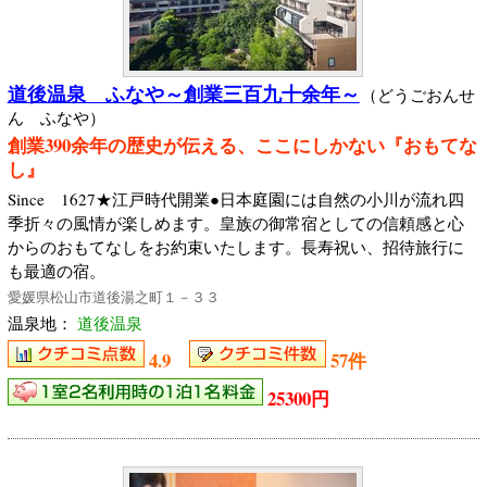
道後温泉 ふなや～創業三百九十余年～
（どうごおんせ
ん ふなや）
創業390余年の歴史が伝える、ここにしかない『おもてな
し』
Since 1627★江戸時代開業●日本庭園には自然の小川が流れ四
季折々の風情が楽しめます。皇族の御常宿としての信頼感と心
からのおもてなしをお約束いたします。長寿祝い、招待旅行に
も最適の宿。
愛媛県松山市道後湯之町１－３３
温泉地：
道後温泉
4.9
57件
25300円