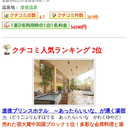
愛媛県松山市道後多幸町7-26
温泉地：
道後温泉
4.7
203件
34100円
クチコミ人気ランキング 2位
道後プリンスホテル ～あったらいいな、が湧く湯宿
～
（どうごぷりんすほてる あったらいいな がわくゆやど）
売れた宿大賞中四国ブロック１位！多彩な会席料理と湯