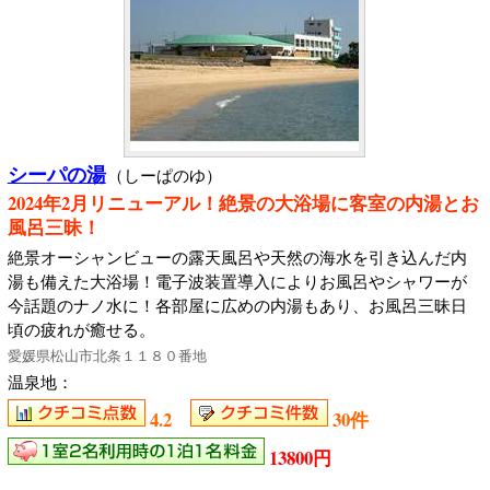
シーパの湯
（しーぱのゆ）
2024年2月リニューアル！絶景の大浴場に客室の内湯とお
風呂三昧！
絶景オーシャンビューの露天風呂や天然の海水を引き込んだ内
湯も備えた大浴場！電子波装置導入によりお風呂やシャワーが
今話題のナノ水に！各部屋に広めの内湯もあり、お風呂三昧日
頃の疲れが癒せる。
愛媛県松山市北条１１８０番地
温泉地：
4.2
30件
13800円