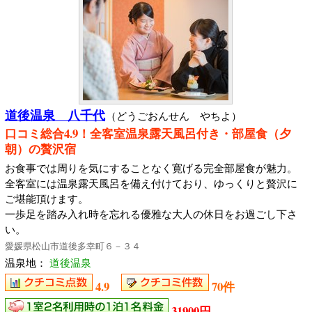
道後温泉 八千代
（どうごおんせん やちよ）
口コミ総合4.9！全客室温泉露天風呂付き・部屋食（夕
朝）の贅沢宿
お食事では周りを気にすることなく寛げる完全部屋食が魅力。
全客室には温泉露天風呂を備え付けており、ゆっくりと贅沢に
ご堪能頂けます。
一歩足を踏み入れ時を忘れる優雅な大人の休日をお過ごし下さ
い。
愛媛県松山市道後多幸町６－３４
温泉地：
道後温泉
4.9
70件
31900円