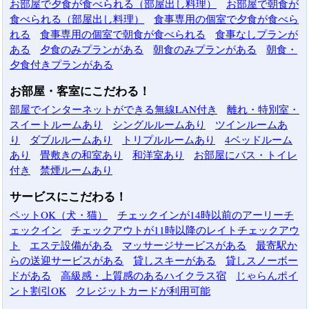
お部屋で夕食が食べられる（部屋出し料理）
お部屋で朝食が
食べられる（部屋出し料理）
食事専用の個室で夕食が食べら
れる
食事専用の個室で朝食が食べられる
食事なしプランが
ある
夕食のみプランがある
朝食のみプランがある
朝食・
夕食付きプランがある
お部屋・客室にこだわる！
部屋でインターネットができる無線LAN付き
離れ・特別室・
スイートルームあり
シングルルームあり
ツインルームあ
り
ダブルルームあり
トリプルルームあり
4ベッドルーム
あり
畳敷きの和室あり
和洋室あり
お部屋にバス・トイレ
付き
禁煙ルームあり
サービスにこだわる！
ペットOK（犬・猫）
チェックインが14時以前のアーリーチ
ェックイン
チェックアウトが11時以降のレイトチェックアウ
ト
エステ設備がある
マッサージサービスがある
最寄駅か
らの送迎サービスがある
貸しスキーがある
貸しスノーボー
ドがある
高級感・上質感のあるハイクラス宿
じゃらんポイ
ント割引OK
クレジットカードが利用可能