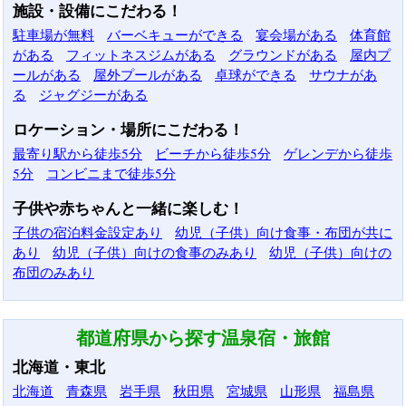
施設・設備にこだわる！
駐車場が無料
バーベキューができる
宴会場がある
体育館
がある
フィットネスジムがある
グラウンドがある
屋内プ
ールがある
屋外プールがある
卓球ができる
サウナがあ
る
ジャグジーがある
ロケーション・場所にこだわる！
最寄り駅から徒歩5分
ビーチから徒歩5分
ゲレンデから徒歩
5分
コンビニまで徒歩5分
子供や赤ちゃんと一緒に楽しむ！
子供の宿泊料金設定あり
幼児（子供）向け食事・布団が共に
あり
幼児（子供）向けの食事のみあり
幼児（子供）向けの
布団のみあり
都道府県から探す温泉宿・旅館
北海道・東北
北海道
青森県
岩手県
秋田県
宮城県
山形県
福島県