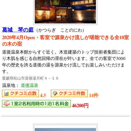
葛城 琴の庭
（かつらぎ ことのにわ）
2020年4月Open・客室で源泉かけ流しが堪能できる全10室
の木の宿
道後温泉本館からすぐ近く。木造建築のトップ技術者集団によ
り木肌を感じる自然回帰の滞在が叶います。全ての客室で3000
年の歴史を誇る道後の湯を源泉かけ流しでお楽しみいただけま
す。
愛媛県松山市道後湯月町４－１６
温泉地：
道後温泉
4.5
14件
46200円