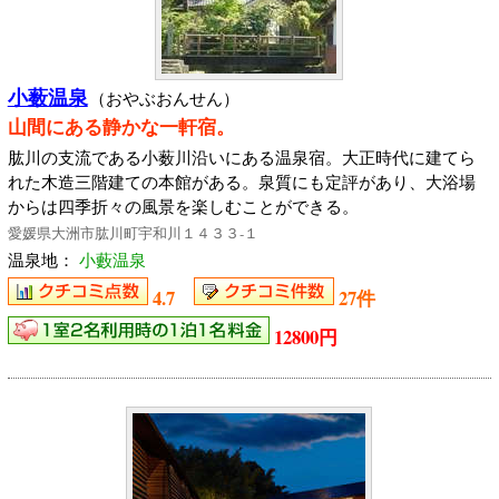
小薮温泉
（おやぶおんせん）
山間にある静かな一軒宿。
肱川の支流である小薮川沿いにある温泉宿。大正時代に建てら
れた木造三階建ての本館がある。泉質にも定評があり、大浴場
からは四季折々の風景を楽しむことができる。
愛媛県大洲市肱川町宇和川１４３３‐１
温泉地：
小藪温泉
4.7
27件
12800円