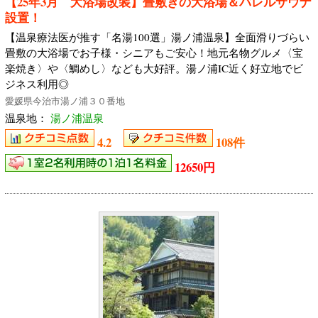
【25年3月 大浴場改装】畳敷きの大浴場＆バレルサウナ
設置！
【温泉療法医が推す「名湯100選」湯ノ浦温泉】全面滑りづらい
畳敷の大浴場でお子様・シニアもご安心！地元名物グルメ〈宝
楽焼き〉や〈鯛めし〉なども大好評。湯ノ浦IC近く好立地でビ
ジネス利用◎
愛媛県今治市湯ノ浦３０番地
温泉地：
湯ノ浦温泉
4.2
108件
12650円