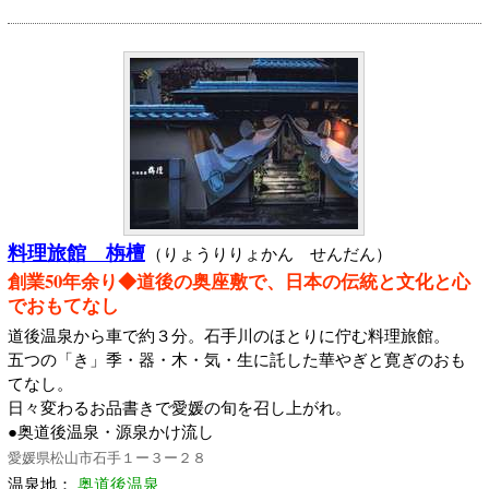
料理旅館 栴檀
（りょうりりょかん せんだん）
創業50年余り◆道後の奥座敷で、日本の伝統と文化と心
でおもてなし
道後温泉から車で約３分。石手川のほとりに佇む料理旅館。
五つの「き」季・器・木・気・生に託した華やぎと寛ぎのおも
てなし。
日々変わるお品書きで愛媛の旬を召し上がれ。
●奥道後温泉・源泉かけ流し
愛媛県松山市石手１ー３ー２８
温泉地：
奥道後温泉