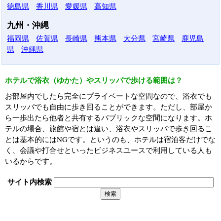
徳島県
香川県
愛媛県
高知県
九州・沖縄
福岡県
佐賀県
長崎県
熊本県
大分県
宮崎県
鹿児島
県
沖縄県
ホテルで浴衣（ゆかた）やスリッパで歩ける範囲は？
お部屋内でしたら完全にプライベートな空間なので、浴衣でも
スリッパでも自由に歩き回ることができます。ただし、部屋か
ら一歩出たら他者と共有するパブリックな空間になります。ホ
テルの場合、旅館や宿とは違い、浴衣やスリッパで歩き回るこ
とは基本的にはNGです。というのも、ホテルは宿泊客だけでな
く、会議や打合せといったビジネスユースで利用している人も
いるからです。
サイト内検索