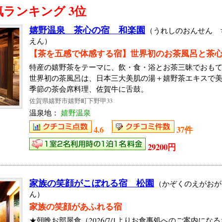
ランキング 3位
嬉野温泉 茶心の宿 和楽園
（うれしのおんせん 
えん）
【茶を五感で体感する宿】世界初のお茶風呂と茶
特産の嬉野茶をテーマに、飲・食・浴とお茶三昧でおも
世界初の茶風呂は、日本三大美肌の湯＋嬉野茶エキスで
季節の茶会席料理、佐賀牛に舌鼓。
佐賀県嬉野市嬉野町下野甲33
温泉地：
嬉野温泉
4.6
37件
29200円
家族の笑顔がこぼれる宿 松園
（かぞくのえがおが
ん）
家族の笑顔があふれる宿
★朝晩お部屋食（2026/7/1よりお食事処へのご案内にな