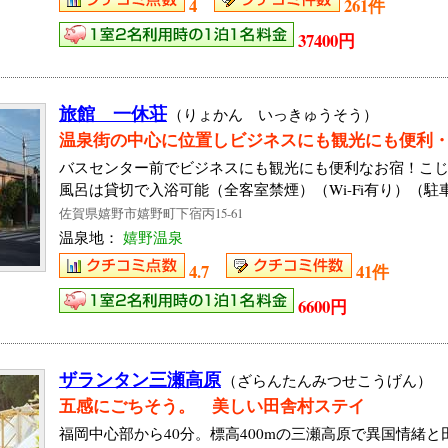
4
261件
37400円
旅館 一休荘
（りょかん いっきゅうそう）
温泉街の中心に位置しビジネスにも観光にも便利・W
バスセンター前でビジネスにも観光にも便利なお宿！こ
風呂は貸切で入浴可能（全客室禁煙）（Wi-Fi有り）（駐
佐賀県嬉野市嬉野町下宿丙15-61
温泉地：
嬉野温泉
4.7
41件
6600円
ザランタン三瀬高原
（ざらんたんみつせこうげん）
五感にごちそう。 美しい田舎村ステイ
福岡中心部から40分。標高400mの三瀬高原で異国情緒