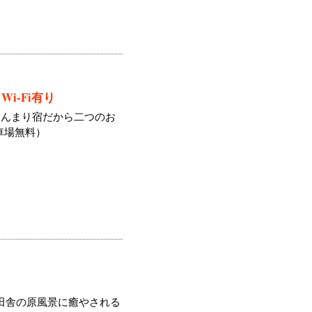
i-Fi有り
じんまり宿だから二つのお
車場無料）
と田舎の原風景に癒やされる