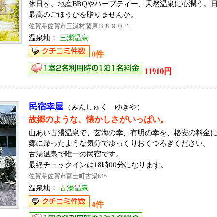
休日を。地産BBQやハーブティー、天然温泉に心潤う。
最高のごほうびを贈りませんか。
佐賀県佐賀市三瀬村藤原３８９０‐１
温泉地：
三瀬温泉
0件
11910円
民宿幸屋
（みんしゅく ゆきや）
故郷のような、懐かしさがいっぱい。
山あい古湯温泉で、玄海の幸、有明の幸を、格安の料金
郷に帰ったような気分でゆっくりおくつろぎください。
古湯温泉で唯一の民宿です。
最終チェックインは18時00分になります。
佐賀県佐賀市富士町古湯845
温泉地：
古湯温泉
4件