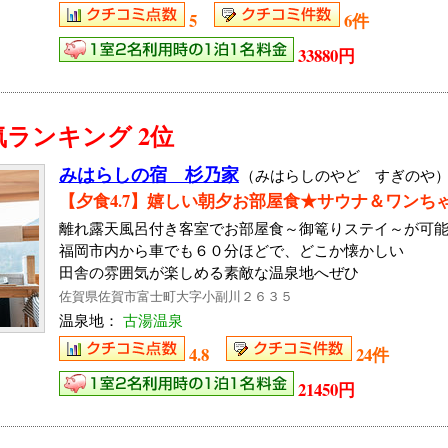
5
6件
33880円
ランキング 2位
みはらしの宿 杉乃家
（みはらしのやど すぎのや
【夕食4.7】嬉しい朝夕お部屋食★サウナ＆ワンち
離れ露天風呂付き客室でお部屋食～御篭りステイ～が可
福岡市内から車でも６０分ほどで、どこか懐かしい
田舎の雰囲気が楽しめる素敵な温泉地へぜひ
佐賀県佐賀市富士町大字小副川２６３５
温泉地：
古湯温泉
4.8
24件
21450円