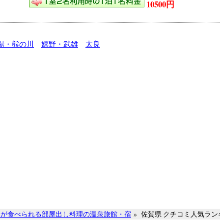
10500円
湯・熊の川
嬉野・武雄
太良
食が食べられる部屋出し料理の温泉旅館・宿
»
佐賀県 クチコミ人気ラン