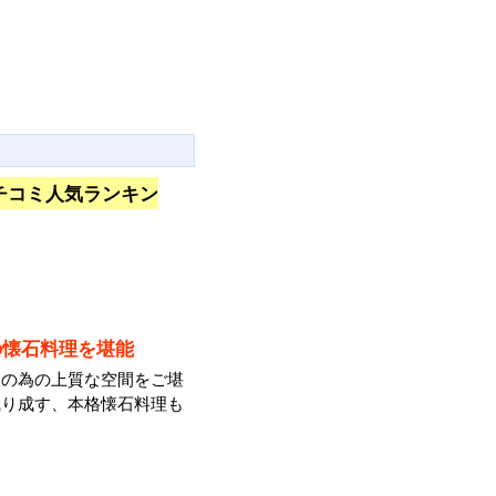
チコミ人気ランキン
の懐石料理を堪能
人の為の上質な空間をご堪
織り成す、本格懐石料理も