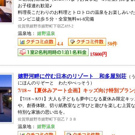
お子様連れ歓迎♪
料理長こだわりのお料理とトロトロの温泉をお楽しみい
コンビニ徒歩５分・全室無料wi-fi完備
佐賀県嬉野市嬉野町下宿乙855-2
温泉地：
嬉野温泉
4.4
58件
15800円
嬉野河畔に佇む日本のリゾート 和多屋別荘
（
にほんのりぞーと わたやべっそう）
7/18～【夏休みアート企画】キッズ向け特別プラ
【7/18～8/31】大人も子どもも夢中になる夏休み限定
や、創香体験、切り紙教室など学びと遊びを楽しむ上質
特別な家族の思い出を。
佐賀県嬉野市嬉野町下宿乙７３８
温泉地：
嬉野温泉