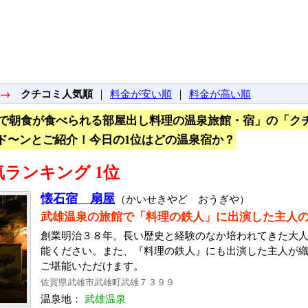
→
クチコミ人気順
｜
料金が安い順
｜
料金が高い順
で朝食が食べられる部屋出し料理の温泉旅館・宿」の「ク
ド〜ンとご紹介！今日の1位はどの温泉宿か？
ランキング 1位
懐石宿 扇屋
（かいせきやど おうぎや）
武雄温泉の旅館で「料理の鉄人」に出演した主人
創業明治３８年。長い歴史と経験のなか培われてきた大
能ください。また、『料理の鉄人』にも出演した主人が
ご堪能いただけます。
佐賀県武雄市武雄町武雄７３９９
温泉地：
武雄温泉