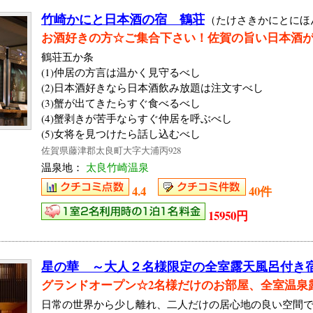
竹崎かにと日本酒の宿 鶴荘
（たけさきかにとにほ
お酒好きの方☆ご集合下さい！佐賀の旨い日本酒
鶴荘五か条
(1)仲居の方言は温かく見守るべし
(2)日本酒好きなら日本酒飲み放題は注文すべし
(3)蟹が出てきたらすぐ食べるべし
(4)蟹剥きが苦手ならすぐ仲居を呼ぶべし
(5)女将を見つけたら話し込むべし
佐賀県藤津郡太良町大字大浦丙928
温泉地：
太良竹崎温泉
4.4
40件
15950円
星の華 ～大人２名様限定の全室露天風呂付き
グランドオープン☆2名様だけのお部屋、全室温泉
日常の世界から少し離れ、二人だけの居心地の良い空間