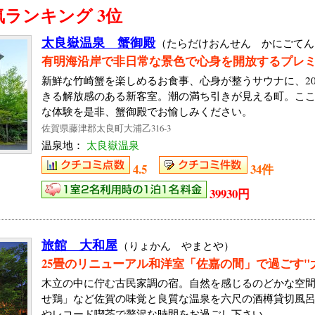
ランキング 3位
太良嶽温泉 蟹御殿
（たらだけおんせん かにごてん
有明海沿岸で非日常な景色で心身を開放するプレ
新鮮な竹崎蟹を楽しめるお食事、心身が整うサウナに、20
きる解放感のある新客室。潮の満ち引きが見える町。こ
な体験を是非、蟹御殿でお愉しみください。
佐賀県藤津郡太良町大浦乙316-3
温泉地：
太良嶽温泉
4.5
34件
39930円
旅館 大和屋
（りょかん やまとや）
25畳のリニューアル和洋室「佐嘉の間」で過ごす"
木立の中に佇む古民家調の宿。自然を感じるのどかな空
せ鶏」など佐賀の味覚と良質な温泉を六尺の酒樽貸切風
やレコード喫茶で贅沢な時間をお過ごし下さい。