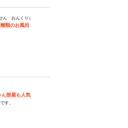
せん おんくり）
5種類のお風呂
）
ゃん部屋も人気
能です。