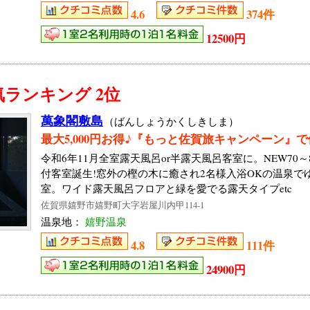
4.6
374件
12500円
ランキング 2位
萬象閣敷島
（ばんしょうかくしきしま）
最大5,000円お得♪『もっと佐賀旅キャンペーン』
令和6年11月全室露天風呂or半露天風呂客室に。NEW70
付客室誕生!窓外の樫の木に癒され2名様入浴OKの温泉で
室。ワイド露天風呂フロアと緑を愛でる露天タイプetc
佐賀県嬉野市嬉野町大字岩屋川内甲114-1
温泉地：
嬉野温泉
4.8
111件
24900円