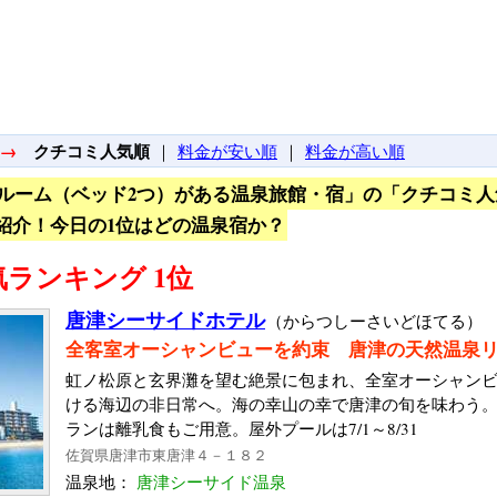
→
クチコミ人気順
｜
料金が安い順
｜
料金が高い順
ルーム（ベッド2つ）がある温泉旅館・宿」の「クチコミ人
紹介！今日の1位はどの温泉宿か？
ランキング 1位
唐津シーサイドホテル
（からつしーさいどほてる）
全客室オーシャンビューを約束 唐津の天然温泉
虹ノ松原と玄界灘を望む絶景に包まれ、全室オーシャン
ける海辺の非日常へ。海の幸山の幸で唐津の旬を味わう
ランは離乳食もご用意。屋外プールは7/1～8/31
佐賀県唐津市東唐津４－１８２
温泉地：
唐津シーサイド温泉