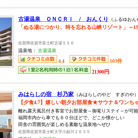
古湯温泉 ＯＮＣＲＩ / おんくり
（ふるゆおん
「ぬる湯につかり、時を忘れる山峡リゾート」～1
佐賀県佐賀市富士町古湯５５６
温泉地：
古湯温泉
4.4
103件
21300円
みはらしの宿 杉乃家
（みはらしのやど すぎのや
【夕食4.7】嬉しい朝夕お部屋食★サウナ＆ワンち
離れ露天風呂付き客室でお部屋食～御篭りステイ～が可
福岡市内から車でも６０分ほどで、どこか懐かしい
田舎の雰囲気が楽しめる素敵な温泉地へぜひ
佐賀県佐賀市富士町大字小副川２６３５