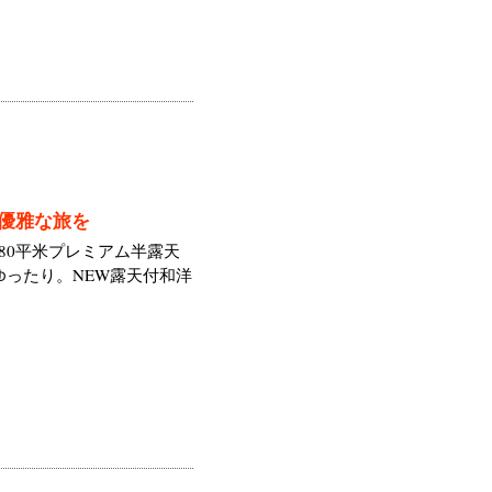
で優雅な旅を
～80平米プレミアム半露天
ゆったり。NEW露天付和洋