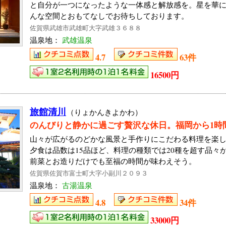
と自分が一つになったような一体感と解放感を。星を華
んな空間とおもてなしでお待ちしております。
佐賀県武雄市武雄町大字武雄３６８８
温泉地：
武雄温泉
4.7
63件
16500円
旅館清川
（りょかんきよかわ）
のんびりと静かに過ごす贅沢な休日。福岡から1時
山々が広がるのどかな風景と手作りにこだわる料理を楽
夕食は品数は15品ほど、料理の種類では20種を超す品々
前菜とお造りだけでも至福の時間が味わえそう。
佐賀県佐賀市富士町大字小副川２０９３
温泉地：
古湯温泉
4.8
34件
33000円