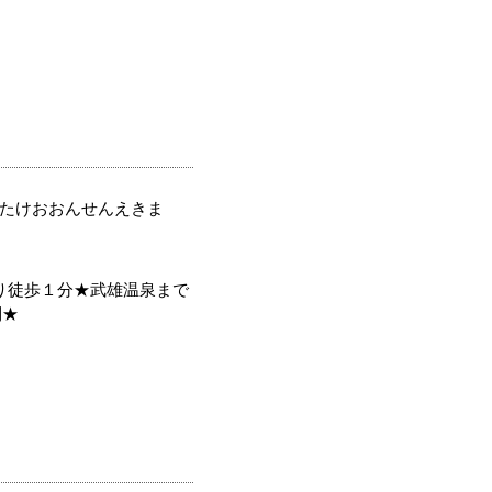
たけおおんせんえきま
より徒歩１分★武雄温泉まで
利★