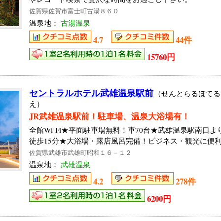
佐賀県佐賀市富士町古湯８６０
温泉地：
古湯温泉
4.7
44件
15760円
セントラルホテル武雄温泉駅前
（せんとらるほてる
え）
JR武雄温泉駅前！駐車場、温泉大浴場有！
全館Wi-Fi★平面駐車場無料！車70台★武雄温泉駅南口
徒歩15分★大浴場・露店風呂完備！ビジネス・観光に便
佐賀県武雄市武雄町昭和１６－１２
温泉地：
武雄温泉
4.2
278件
6200円