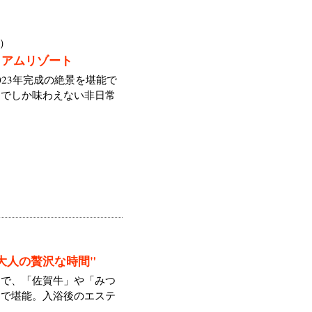
）
ミアムリゾート
23年完成の絶景を堪能で
こでしか味わえない非日常
大人の贅沢な時間"
間で、「佐賀牛」や「みつ
呂で堪能。入浴後のエステ